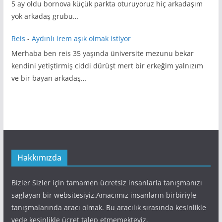
5 ay oldu bornova küçük parkta oturuyoruz hiç arkadaşım
yok arkadaş grubu…
Reis
-
Aydınlı irem aşık olmak istiyor
Merhaba ben reis 35 yaşında üniversite mezunu bekar
kendini yetiştirmiş ciddi dürüşt mert bir erkeğim yalnızım
ve bir bayan arkadaş…
Hakkımızda
Bizler Sizler için tamamen ücretsiz insanlarla tanışmanızı
saglayan bir websitesiyiz.Amacımız insanların birbiriyle
tanışmalarında aracı olmak. Bu aracılık sırasında kesinlikle
vede kesinlikle ücret talep etmemekteyiz.