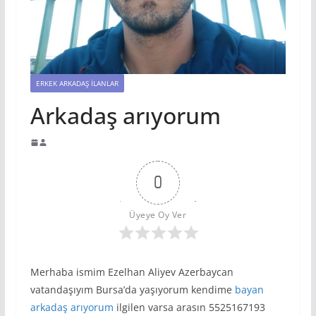
ERKEK ARKADAŞ İLANLAR
Arkadaş arıyorum
0
Üyeye Oy Ver
Merhaba ismim Ezelhan Aliyev Azerbaycan
vatandaşıyım Bursa’da yaşıyorum kendime
bayan
arkadaş arıyorum
ilgilen varsa arasın 5525167193