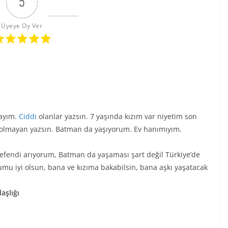
5
Üyeye Oy Ver
dayım.
Ciddi
olanlar yazsın. 7 yaşında kızım var niyetim son
olmayan yazsın. Batman da yaşıyorum. Ev hanımıyım.
fendi arıyorum, Batman da yaşaması şart değil Türkiye’de
umu iyi olsun, bana ve kızıma bakabilsin, bana aşkı yaşatacak
aşlığı