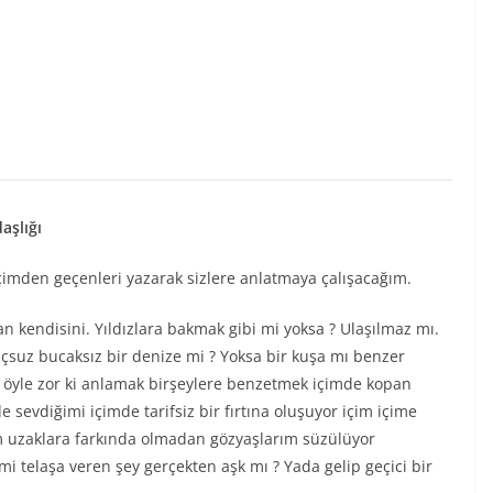
aşlığı
İçimden geçenleri yazarak sizlere anlatmaya çalışacağım.
an kendisini. Yıldızlara bakmak gibi mi yoksa ? Ulaşılmaz mı.
uçsuz bucaksız bir denize mi ? Yoksa bir kuşa mı benzer
öyle zor ki anlamak birşeylere benzetmek içimde kopan
sevdiğimi içimde tarifsiz bir fırtına oluşuyor içim içime
im uzaklara farkında olmadan gözyaşlarım süzülüyor
 telaşa veren şey gerçekten aşk mı ? Yada gelip geçici bir