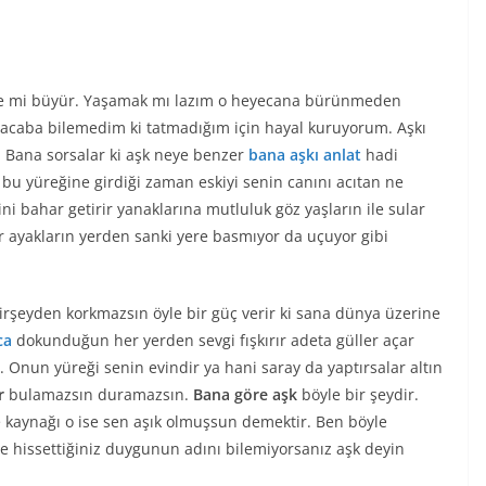
nle mi büyür. Yaşamak mı lazım o heyecana bürünmeden
i acaba bilemedim ki tatmadığım için hayal kuruyorum. Aşkı
. Bana sorsalar ki aşk neye benzer
bana aşkı anlat
hadi
i bu yüreğine girdiği zaman eskiyi senin canını acıtan ne
i bahar getirir yanaklarına mutluluk göz yaşların ile sular
lir ayakların yerden sanki yere basmıyor da uçuyor gibi
irşeyden korkmazsın öyle bir güç verir ki sana dünya üzerine
ca
dokunduğun her yerden sevgi fışkırır adeta güller açar
 Onun yüreği senin evindir ya hani saray da yaptırsalar altın
r
bulamazsın duramazsın.
Bana göre aşk
böyle bir şeydir.
 kaynağı o ise sen aşık olmuşsun demektir. Ben böyle
e hissettiğiniz duygunun adını bilemiyorsanız aşk deyin