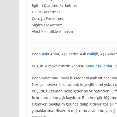
Eğitim Durumu Farketmez
Geliri Farketmez
Çocuğu Farketmez
Sigara Farketmez
Alkol Kesinlikle Almasın
Bana
Aşk
ı Anlat, Aşk nedir, Aşk
evliliği
, Aşk
Arkad
Bugün ki makalemizin konusu
bana aşkı anlat
. 
Bana anlat hadi nasıl hisseder ki aşık olunca ins
Nereye benzer ki karadenizin yeşiline mi yoksa 
büyüdüğü zaman uçup gider mi yüreğinden. Off 
fırtınanın adını aşk koydum. Ben her gördüğümde 
sığmıyor.
Sevdiğim
gidince dalıp gidiyor gözler
yanaklarıma. Hislerim doğrumu acaba bu yüreğimi