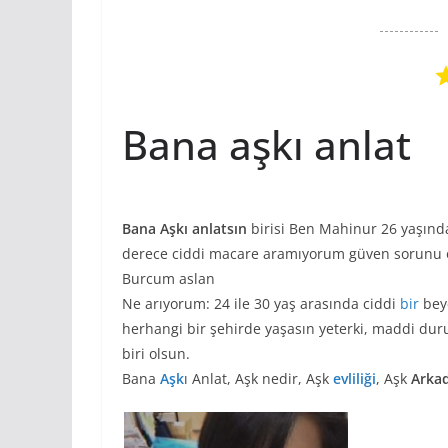
Bana aşkı anlat
Bana Aşkı anlatsın
birisi Ben Mahinur 26 yaşın
derece ciddi macare aramıyorum güven sorunu 
Burcum aslan
Ne arıyorum: 24 ile 30 yaş arasında ciddi
bir
beye
herhangi bir şehirde yaşasın yeterki, maddi dur
biri olsun.
Bana
Aşk
ı Anlat, Aşk nedir, Aşk
evliliği
, Aşk
Arkad