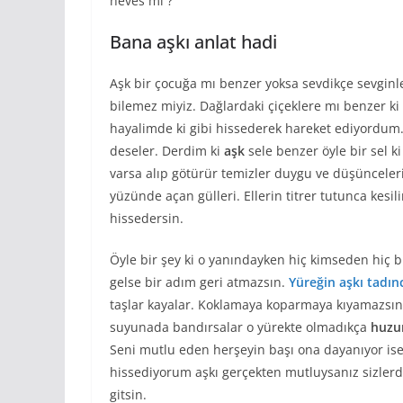
heves mi ?
Bana aşkı anlat hadi
Aşk bir çocuğa mı benzer yoksa sevdikçe sevgi
bilemez miyiz. Dağlardaki çiçeklere mı benzer k
hayalimde ki gibi hissederek hareket ediyordum
deseler. Derdim ki
aşk
sele benzer öyle bir sel k
varsa alıp götürür temizler duygu ve düşüncelerin
yüzünde açan gülleri. Ellerin titrer tutunca kesi
hissedersin.
Öyle bir şey ki o yanındayken hiç kimseden hiç b
gelse bir adım geri atmazsın.
Yüreğin aşkı tadın
taşlar kayalar. Koklamaya koparmaya kıyamazsın.
suyunada bandırsalar o yürekte olmadıkça
huzu
Seni mutlu eden herşeyin başı ona dayanıyor ise
hissediyorum aşkı gerçekten mutluysanız sizlerd
gitsin.