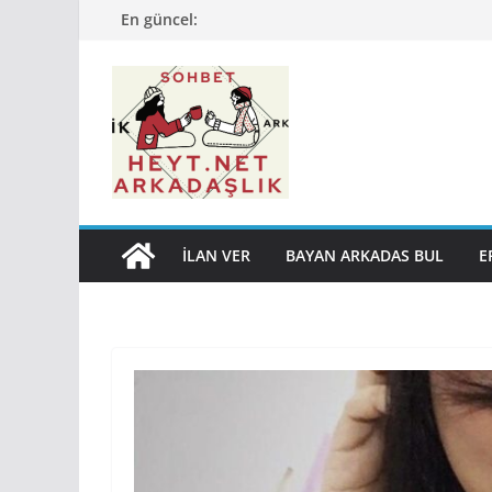
Skip
En güncel:
to
content
İLAN VER
BAYAN ARKADAS BUL
E