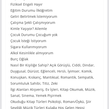
Fiziksel Engeli Hayır
Eğitim Durumu İlköğretim
Geliri Belirtmek İstemiyorum
Çalışma Şekli Çalışmıyorum
Kimle Yaşıyor? Ailemle
Çocuk Durumu Çocuğum yok
Çocuk İsteği İstiyorum
Sigara Kullanmıyorum
Alkol Kesinlikle almıyorum
Burç Oğlak
Nasıl Bir Kişiliğe Sahip? Açık Görüşlü, Ciddi, Dindar,
Duygusal, Dürüst, Eğlenceli, Hırslı, İyimser, Komik,
Konuşkan, Kıskanç, Mantıksal, Romantik, Sempatik,
Sorumluluk Sahibi, Titiz, Zeki
İlgi Alanları Alışveriş, Ev İşleri, Kitap Okumak, Müzik,
Sanat, Sinema, Yemek Pişirmek
Okuduğu Kitap Türleri Psikoloji, Roman/Öykü, Şiir
Sevdiği Müzik Türleri Kulağa Hoş Gelen Hepsi