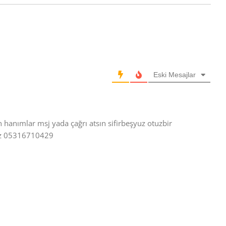
Eski Mesajlar
 hanımlar msj yada çağrı atsın sifirbeşyuz otuzbir
kuz 05316710429