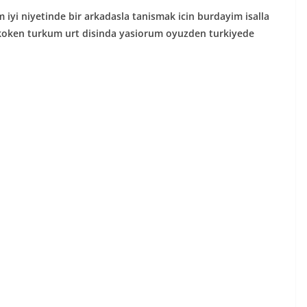
iyi niyetinde bir arkadasla tanismak icin burdayim isalla
tni koken turkum urt disinda yasiorum oyuzden turkiyede