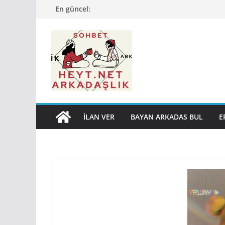
Skip
En güncel:
to
content
İLAN VER
BAYAN ARKADAS BUL
E