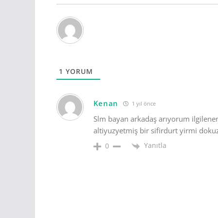
1
YORUM
Kenan
1 yıl önce
Slm bayan arkadaş arıyorum ilgilenen
altiyuzyetmiş bir sifirdurt yirmi do
Yanıtla
0