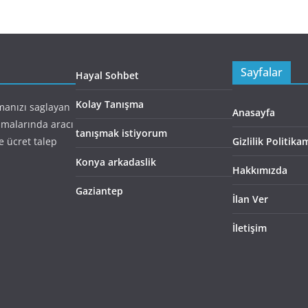
Sayfalar
Hayal Sohbet
Kolay Tanışma
şmanızı saglayan
Anasayfa
ışmalarında aracı
tanışmak istiyorum
e ücret talep
Gizlilik Politika
Konya arkadaslik
Hakkımızda
Gaziantep
İlan Ver
İletişim