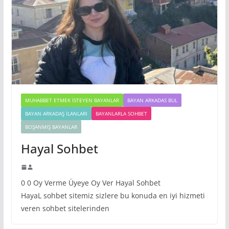
MUHABBET ETMEK İSTEYEN BAYANLAR
BAYAN ARKADAS BUL
BAYAN ARKADAŞ İLANLARI
BAYANLARLA SOHBET
BOŞANMIŞ BAYANLAR
Hayal Sohbet
0 0 Oy Verme Üyeye Oy Ver Hayal Sohbet
HayaL sohbet sitemiz sizlere bu konuda en iyi hizmeti
veren sohbet sitelerinden