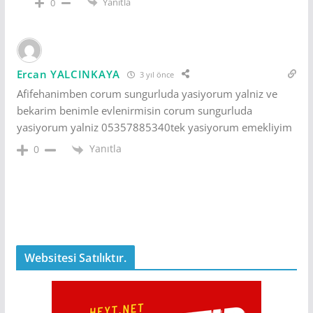
Yanıtla
0
Ercan YALCINKAYA
3 yıl önce
Afifehanimben corum sungurluda yasiyorum yalniz ve
bekarim benimle evlenirmisin corum sungurluda
yasiyorum yalniz 05357885340tek yasiyorum emekliyim
Yanıtla
0
Websitesi Satılıktır.