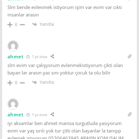
Slm bende evlenmek istiyorum işim var evim var cıktı
insanlar arasın
Yanıtla
0
ahmet
7 yıl önce
slm evim var çalışyorum evlenmekistiyorum çikti olan
bayan lar arasın yas sını yoktur çocuk ta olu bilir
Yanıtla
0
ahmet
7 yıl önce
iyi aksamlar ben ahmet manisa turgutluda yasıyorum
evim var yaş sırılı yok tur çitti olan bayanlar la tanışıp
evlemek istıyorum 05306463945 ARAYIN KONUŞALIM