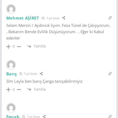
Mehmet AŞİRET
7 yıl önce
Selam Mersin / Aydıncık lıyım. Feza Tünel de Çalışıyorum.
..Bekarım Bende Evlilik Düşünüyorum. .. Eğer ki Kabul
edenler
Yanıtla
0
Barış
7 yıl önce
Slm Leyla ben barış Çanga tanışabilirmiyiz
Yanıtla
0
Emrah
7 yıl önce