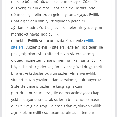
makale bölümümüzden seslenmekteyiz. Güzel fikir
alış verişlerinin olması , sözlerin evlilik tarz inde
dönmesi için elimizden geleni yapmakçayız. Evlilik
Chat dışarıdan yani yurt dışından gelenleri
ağırlamaktadır. Yurt dışı evlilik sitelerinin güzel yanı
memleket havasında evlilik
etmektir.
Evlilik
sunucumuzda Karadeniz
evlilik
siteleri
, Akdeniz evlilik siteleri , ege evlilik siteleri ile
pekişmiş olan evlilik sitelerimizin sizlere vermiş
olduğu hizmetten umarız memnun kalırsınız. Evlilik
böylelikle akar gider ve gün bizlere güzel duygu seli
bırakır. Arkadaşlar bu gün sizleri Almanya evlilik
siteleri mıızın yazılımından karşılamış bulunuyoruz.
Sizlerde umarız bizler ile karşılaşmaktan
gururlusunuzdur. Sevgi ile daima açılmayacak kapı
yoktur düşüncesi olarak sizlerin bilincinde olmasını
dileriz. Sevgi ve saygı ile aranızdan ayrılırken evlilik
açınız bizim evlilik sunucumuz olmasını temenni