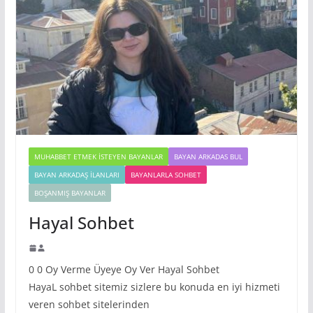
MUHABBET ETMEK İSTEYEN BAYANLAR
BAYAN ARKADAS BUL
BAYAN ARKADAŞ İLANLARI
BAYANLARLA SOHBET
BOŞANMIŞ BAYANLAR
Hayal Sohbet
0 0 Oy Verme Üyeye Oy Ver Hayal Sohbet
HayaL sohbet sitemiz sizlere bu konuda en iyi hizmeti
veren sohbet sitelerinden