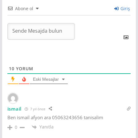
Abone ol
Giriş
10
YORUM
Eski Mesajlar
ismail
7 yıl önce
Ben ismail afyon ara 05063243656 tanisalim
Yanıtla
0