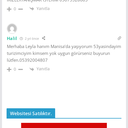
Yanıtla
0
Halil
2 yıl önce
Merhaba Leyla hanım Manisa’da yaşıyorum 53yasindayim
turizimciyim kimsem yok uygun görürseniz buyurun
lütfen.05392004807
Yanıtla
0
Websitesi Satılıktır.