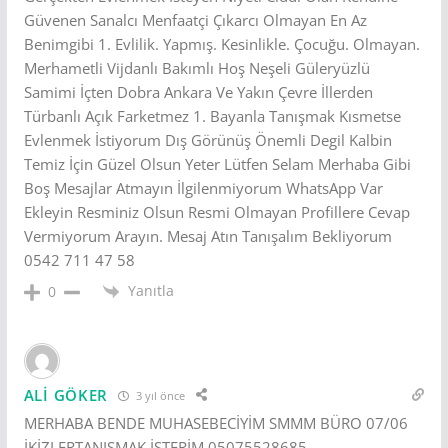
Güvenen Sanalcı Menfaatçi Çıkarcı Olmayan En Az
Benimgibi 1. Evlilik. Yapmış. Kesinlikle. Çocuğu. Olmayan.
Merhametli Vijdanlı Bakımlı Hoş Neşeli Güleryüzlü
Samimi İçten Dobra Ankara Ve Yakın Çevre İllerden
Türbanlı Açık Farketmez 1. Bayanla Tanışmak Kısmetse
Evlenmek İstiyorum Dış Görünüş Önemli Degil Kalbin
Temiz İçin Güzel Olsun Yeter Lütfen Selam Merhaba Gibi
Boş Mesajlar Atmayın İlgilenmiyorum WhatsApp Var
Ekleyin Resminiz Olsun Resmi Olmayan Profillere Cevap
Vermiyorum Arayın. Mesaj Atın Tanışalım Bekliyorum
0542 711 47 58
Yanıtla
0
ALİ GÖKER
3 yıl önce
MERHABA BENDE MUHASEBECİYİM SMMM BÜRO 07/06
İKİZLERTANIŞMAK İSTERİM 05075528685