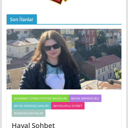
Son İlanlar
MUHABBET ETMEK İSTEYEN BAYANLAR
BAYAN ARKADAS BUL
BAYAN ARKADAŞ İLANLARI
BAYANLARLA SOHBET
BOŞANMIŞ BAYANLAR
Hayal Sohbet