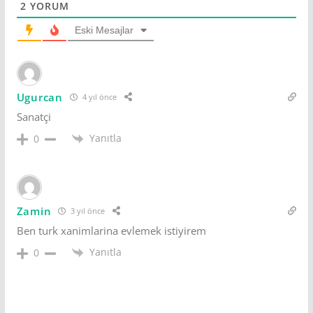
2
YORUM
Eski Mesajlar
Ugurcan
4 yıl önce
Sanatçi
Yanıtla
0
Zamin
3 yıl önce
Ben turk xanimlarina evlemek istiyirem
Yanıtla
0