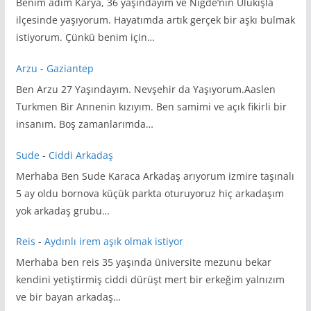
Benim adım Karya, 36 yaşındayım ve Niğde’nin Ulukışla
ilçesinde yaşıyorum. Hayatımda artık gerçek bir aşkı bulmak
istiyorum. Çünkü benim için…
Arzu
-
Gaziantep
Ben Arzu 27 Yaşındayım. Nevşehir da Yaşıyorum.Aaslen
Turkmen Bir Annenin kızıyım. Ben samimi ve açık fikirli bir
insanım. Boş zamanlarımda…
Sude
-
Ciddi Arkadaş
Merhaba Ben Sude Karaca Arkadaş arıyorum izmire taşınalı
5 ay oldu bornova küçük parkta oturuyoruz hiç arkadaşım
yok arkadaş grubu…
Reis
-
Aydınlı irem aşık olmak istiyor
Merhaba ben reis 35 yaşında üniversite mezunu bekar
kendini yetiştirmiş ciddi dürüşt mert bir erkeğim yalnızım
ve bir bayan arkadaş…