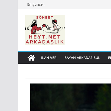
Skip
En güncel:
to
content
İLAN VER
BAYAN ARKADAS BUL
E