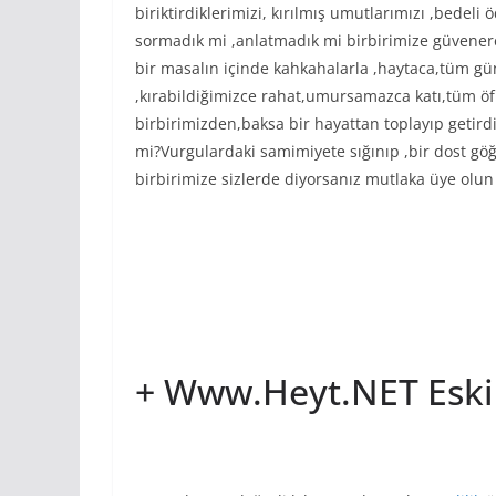
biriktirdiklerimizi, kırılmış umutlarımızı ,bedeli 
sormadık mi ,anlatmadık mi birbirimize güvener
bir masalın içinde kahkahalarla ,haytaca,tüm gün
,kırabildiğimizce rahat,umursamazca katı,tüm öfk
birbirimizden,baksa bir hayattan toplayıp getird
mi?Vurgulardaki samimiyete sığınıp ,bir dost gö
birbirimize sizlerde diyorsanız mutlaka üye olun
+ Www.Heyt.NET Eski 