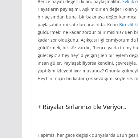
Bence hayatı değerli kılan, paylaşmaktır.
Evlilik
ö
Hayatların paylaşımı. Aşk mıdır en değerli olan y
bir açısından buna, bir bakmaya değer kanımca…
paylaşabilir mi satırları arasında. Konu
Birevlilik
güldürmek” ne kadar zordur bilir misiniz? Ben b
kadar zor olduğunu. Açıkçası ilgilenmiyorum da 
güldürmek, bir söz vardır, “bence ya da in my h
güleceğiz a hey hey” diye girişilen bir eylem değ
İnsan güler. Paylaşabiliyorsa kendini, çevresiyle,
yaptığını izleyebiliyor musunuz? Onunla gülmeyi 
HeyT’ini niçin bu kadar çok sevdiğimi söylerse, 
+ Rüyalar Sırlarınızı Ele Veriyor..
Hepimiz, her gece değişik dünyalarda uzun gezi