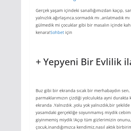
Gerçek yaşam içindeki sanallığımızdan kaçıp, s
yalnızlık ağırlaşınca.sormadık mı ,anlatmadık m
gülmedik mi çocuklar gibi bir masalın içinde kahk
kenara!
Sohbet
için
+ Yepyeni Bir Evlilik i
Buz gibi bir ekranda sıcak bir merhabaydın sen,
parmaklarımızın çizdiği yolculukta ayni durakta k
ekranda .Yalnızdık ,yolu yok yalnızdık,bir şekild
yasamdaki gerçekliğe soyunmamış miydik cebimizd
giyinmemiş miydik !Açıp tüm gizlerimizin onunu,
çocuk,inandığımızca kendimiz,nasıl aktık birbir