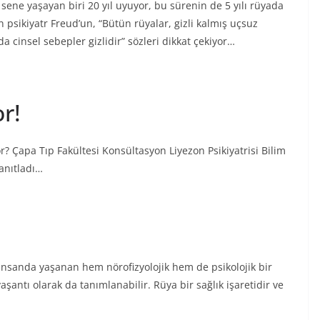
 sene yaşayan biri 20 yıl uyuyor, bu sürenin de 5 yılı rüyada
n psikiyatr Freud’un, “Bütün rüyalar, gizli kalmış uçsuz
a cinsel sebepler gizlidir” sözleri dikkat çekiyor…
or!
? Çapa Tıp Fakültesi Konsültasyon Liyezon Psikiyatrisi Bilim
yanıtladı…
ş insanda yaşanan hem nörofizyolojik hem de psikolojik bir
şantı olarak da tanımlanabilir. Rüya bir sağlık işaretidir ve