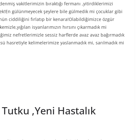
ödenmiş vakitlerimizin bıraktığı fermanı ,yitirdiklerimizi
ek!En gülünmeyecek şeylere bile gülmedik mi çocuklar gibi
ün ciddiliğini fırlatıp bir kenara!Olabildiğimizce özgür
emizle,yığılan isyanlarımızın hırsını çıkarmadık mi
iğimiz nefretlerimizle sessiz harflerde avaz avaz bağırmadık
ğsü hasretiyle kelimelerimize yaslanmadık mi, sarılmadık mi
Tutku ,Yeni Hastalık