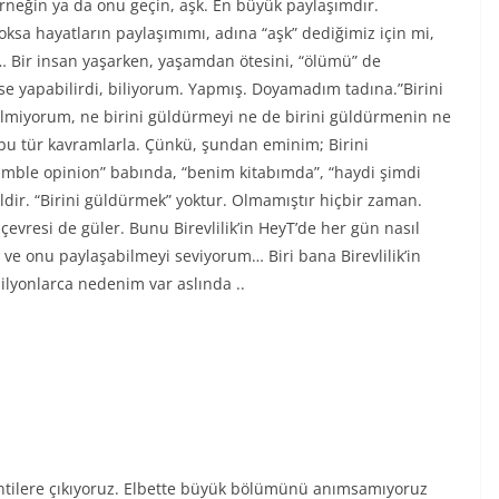
rneğin ya da onu geçin, aşk. En büyük paylaşımdır.
oksa hayatların paylaşımımı, adına “aşk” dediğimiz için mi,
 Bir insan yaşarken, yaşamdan ötesini, “ölümü” de
’se yapabilirdi, biliyorum. Yapmış. Doyamadım tadına.”Birini
ilmiyorum, ne birini güldürmeyi ne de birini güldürmenin ne
bu tür kavramlarla. Çünkü, şundan eminim; Birini
umble opinion” babında, “benim kitabımda”, “haydi şimdi
ildir. “Birini güldürmek” yoktur. Olmamıştır hiçbir zaman.
 çevresi de güler. Bunu Birevlilik’in HeyT’de her gün nasıl
ve onu paylaşabilmeyi seviyorum… Biri bana Birevlilik’in
milyonlarca nedenim var aslında ..
ntilere çıkıyoruz. Elbette büyük bölümünü anımsamıyoruz