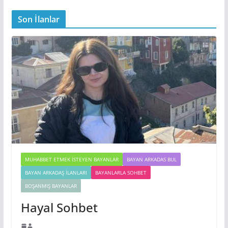
Son İlanlar
MUHABBET ETMEK İSTEYEN BAYANLAR
BAYAN ARKADAS BUL
BAYAN ARKADAŞ İLANLARI
BAYANLARLA SOHBET
BOŞANMIŞ BAYANLAR
Hayal Sohbet