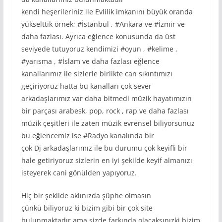
kendi heşerileriniz ile Evlilik imkanını büyük oranda
yükselttik örnek; #İstanbul , #Ankara ve #İzmir ve
daha fazlası. Ayrıca eğlence konusunda da üst
seviyede tutuyoruz kendimizi #oyun , #kelime ,
#yarısma , #İslam ve daha fazlası eğlence
kanallarımız ile sizlerle birlikte can sıkıntımızı
geçiriyoruz hatta bu kanalları çok sever
arkadaşlarımız var daha bitmedi müzik hayatımızın
bir parçası arabesk, pop, rock , rap ve daha fazlası
müzik çeşitleri ile zaten müzik evrensel biliyorsunuz
bu eğlencemiz ise #Radyo kanalında bir
çok Dj arkadaşlarımız ile bu durumu çok keyifli bir
hale getiriyoruz sizlerin en iyi şekilde keyif almanızı
isteyerek cani gönülden yapıyoruz.
Hiç bir şekilde aklınızda şüphe olmasın
çünkü biliyoruz ki bizim gibi bir çok site
bulunmaktadır ama sizde farkında olacaksınızki bizim