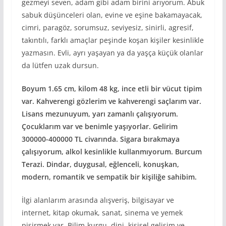
gezmeyi seven, adam gibi adam birini arıyorum. Abuk
sabuk düşünceleri olan, evine ve eşine bakamayacak,
cimri, paragöz, sorumsuz, seviyesiz, sinirli, agresif,
takıntılı, farklı amaçlar peşinde koşan kişiler kesinlikle
yazmasın. Evli, ayrı yaşayan ya da yaşça küçük olanlar
da lütfen uzak dursun.
Boyum 1.65 cm, kilom 48 kg, ince etli bir vücut tipim
var. Kahverengi gözlerim ve kahverengi saçlarım var.
Lisans mezunuyum, yarı zamanlı çalışıyorum.
Çocuklarım var ve benimle yaşıyorlar. Gelirim
300000-400000 TL civarında. Sigara bırakmaya
çalışıyorum, alkol kesinlikle kullanmıyorum. Burcum
Terazi. Dindar, duygusal, eğlenceli, konuşkan,
modern, romantik ve sempatik bir kişiliğe sahibim.
İlgi alanlarım arasında alışveriş, bilgisayar ve
internet, kitap okumak, sanat, sinema ve yemek
pişirmek var. Bilim-kurgu, dini, kişisel gelişim ve