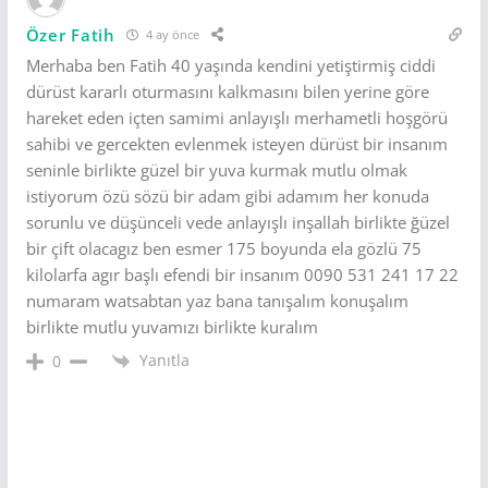
Özer Fatih
4 ay önce
Merhaba ben Fatih 40 yaşında kendini yetiştirmiş ciddi
dürüst kararlı oturmasını kalkmasını bilen yerine göre
hareket eden içten samimi anlayışlı merhametli hoşgörü
sahibi ve gercekten evlenmek isteyen dürüst bir insanım
seninle birlikte güzel bir yuva kurmak mutlu olmak
istiyorum özü sözü bir adam gibi adamım her konuda
sorunlu ve düşünceli vede anlayışlı inşallah birlikte ğüzel
bir çift olacagız ben esmer 175 boyunda ela gözlü 75
kilolarfa agır başlı efendi bir insanım 0090 531 241 17 22
numaram watsabtan yaz bana tanışalım konuşalım
birlikte mutlu yuvamızı birlikte kuralım
Yanıtla
0