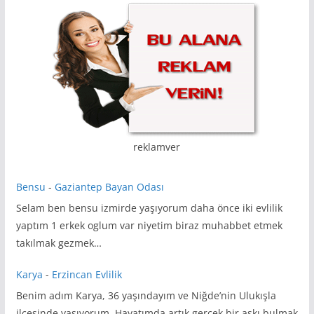
reklamver
Bensu
-
Gaziantep Bayan Odası
Selam ben bensu izmirde yaşıyorum daha önce iki evlilik
yaptım 1 erkek oglum var niyetim biraz muhabbet etmek
takılmak gezmek…
Karya
-
Erzincan Evlilik
Benim adım Karya, 36 yaşındayım ve Niğde’nin Ulukışla
ilçesinde yaşıyorum. Hayatımda artık gerçek bir aşkı bulmak