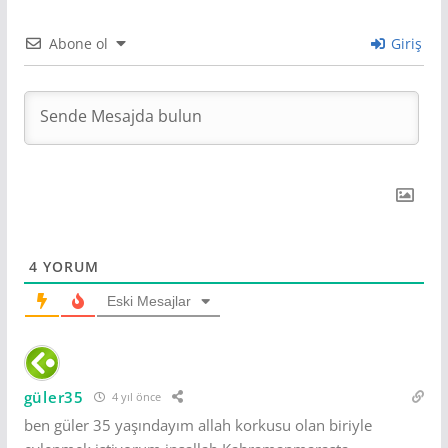
Abone ol
Giriş
4
YORUM
Eski Mesajlar
güler35
4 yıl önce
ben güler 35 yaşındayım allah korkusu olan biriyle