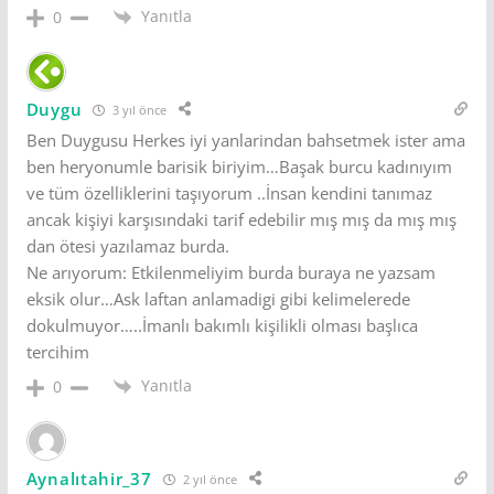
Yanıtla
0
Duygu
3 yıl önce
Ben Duygusu Herkes iyi yanlarindan bahsetmek ister ama
ben heryonumle barisik biriyim…Başak burcu kadınıyım
ve tüm özelliklerini taşıyorum ..İnsan kendini tanımaz
ancak kişiyi karşısındaki tarif edebilir mış mış da mış mış
dan ötesi yazılamaz burda.
Ne arıyorum: Etkilenmeliyim burda buraya ne yazsam
eksik olur…Ask laftan anlamadigi gibi kelimelerede
dokulmuyor…..İmanlı bakımlı kişilikli olması başlıca
tercihim
Yanıtla
0
Aynalıtahir_37
2 yıl önce