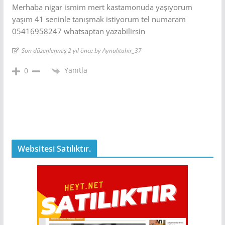
Merhaba nigar ismim mert kastamonuda yaşıyorum
yaşım 41 seninle tanışmak istiyorum tel numaram
05416958247 whatsaptan yazabilirsin
Son düzenlenmiş 2 yıl önce by Aynalıtahir_37
Yanıtla
0
Websitesi Satılıktır.