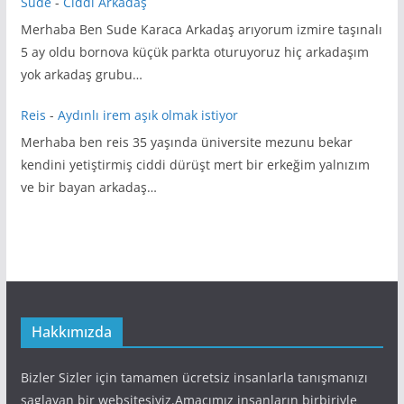
Sude
-
Ciddi Arkadaş
Merhaba Ben Sude Karaca Arkadaş arıyorum izmire taşınalı
5 ay oldu bornova küçük parkta oturuyoruz hiç arkadaşım
yok arkadaş grubu…
Reis
-
Aydınlı irem aşık olmak istiyor
Merhaba ben reis 35 yaşında üniversite mezunu bekar
kendini yetiştirmiş ciddi dürüşt mert bir erkeğim yalnızım
ve bir bayan arkadaş…
Hakkımızda
Bizler Sizler için tamamen ücretsiz insanlarla tanışmanızı
saglayan bir websitesiyiz.Amacımız insanların birbiriyle