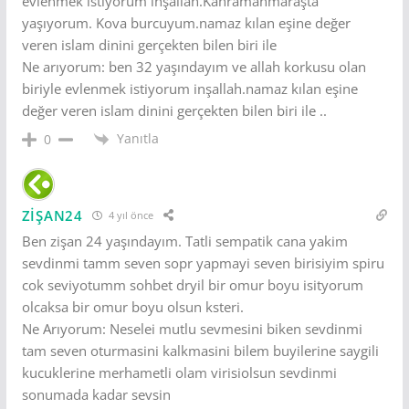
evlenmek istiyorum inşallah.Kahramanmaraşta
yaşıyorum. Kova burcuyum.namaz kılan eşine değer
veren islam dinini gerçekten bilen biri ile
Ne arıyorum: ben 32 yaşındayım ve allah korkusu olan
biriyle evlenmek istiyorum inşallah.namaz kılan eşine
değer veren islam dinini gerçekten bilen biri ile ..
Yanıtla
0
ZİŞAN24
4 yıl önce
Ben zişan 24 yaşındayım. Tatli sempatik cana yakim
sevdinmi tamm seven sopr yapmayi seven birisiyim spiru
cok seviyotumm sohbet dryil bir omur boyu isityorum
olcaksa bir omur boyu olsun ksteri.
Ne Arıyorum: Neselei mutlu sevmesini biken sevdinmi
tam seven oturmasini kalkmasini bilem buyilerine saygili
kucuklerine merhametli olam virisiolsun sevdinmi
sonumada kadar sevsin