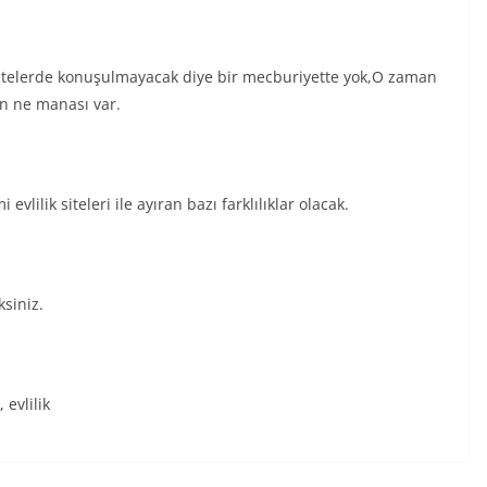
itelerde konuşulmayacak diye bir mecburiyette yok,O zaman
ın ne manası var.
vlilik siteleri ile ayıran bazı farklılıklar olacak.
ksiniz.
 evlilik