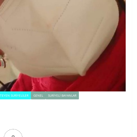
TEYEN SURIYELILER
GENEL
SURIYELI BAYANLAR