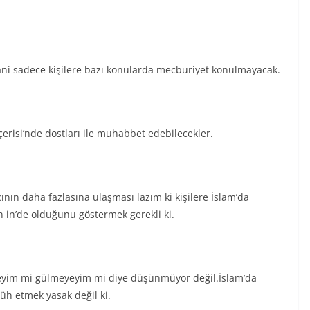
,yani sadece kişilere bazı konularda mecburiyet konulmayacak.
 İçerisi’nde dostları ile muhabbet edebilecekler.
cının daha fazlasına ulaşması lazım ki kişilere İslam’da
n’de olduğunu göstermek gerekli ki.
üleyim mi gülmeyeyim mi diye düşünmüyor değil.İslam’da
üh etmek yasak değil ki.