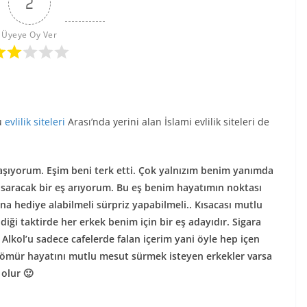
2
Üyeye Oy Ver
bu
evlilik siteleri
Arası’nda yerini alan İslami evlilik siteleri de
yaşıyorum. Eşim beni terk etti. Çok yalnızım benim yanımda
saracak bir eş arıyorum. Bu eş benim hayatımın noktası
na hediye alabilmeli sürpriz yapabilmeli.. Kısacası mutlu
ldiği taktirde her erkek benim için bir eş adayıdır. Sigara
Alkol’u sadece cafelerde falan içerim yani öyle hep içen
ir ömür hayatını mutlu mesut sürmek isteyen erkekler varsa
 olur 🙂