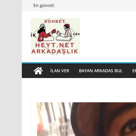
Skip
En güncel:
to
content
İLAN VER
BAYAN ARKADAS BUL
E