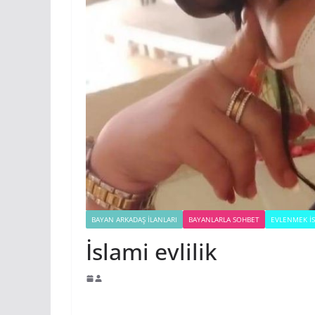
BAYAN ARKADAŞ İLANLARI
BAYANLARLA SOHBET
EVLENMEK İS
İslami evlilik