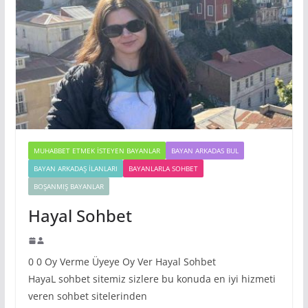
MUHABBET ETMEK İSTEYEN BAYANLAR
BAYAN ARKADAS BUL
BAYAN ARKADAŞ İLANLARI
BAYANLARLA SOHBET
BOŞANMIŞ BAYANLAR
Hayal Sohbet
0 0 Oy Verme Üyeye Oy Ver Hayal Sohbet
HayaL sohbet sitemiz sizlere bu konuda en iyi hizmeti
veren sohbet sitelerinden