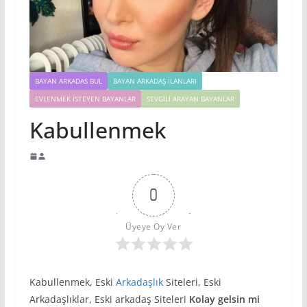
BAYAN ARKADAS BUL
BAYAN ARKADAŞ İLANLARI
EVLENMEK İSTEYEN BAYANLAR
SEVGILI ARAYAN BAYANLAR
Kabullenmek
0
Üyeye Oy Ver
Kabullenmek, Eski
Arkadaşlık
Siteleri, Eski
Arkadaşlıklar, Eski arkadaş Siteleri
Kolay gelsin mi