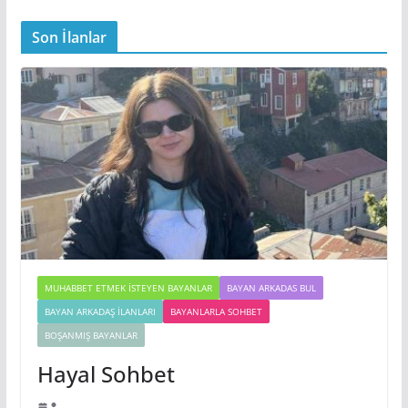
Son İlanlar
MUHABBET ETMEK İSTEYEN BAYANLAR
BAYAN ARKADAS BUL
BAYAN ARKADAŞ İLANLARI
BAYANLARLA SOHBET
BOŞANMIŞ BAYANLAR
Hayal Sohbet