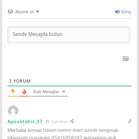
Abone ol
Giriş
2
YORUM
Eski Mesajlar
Aynalıtahir_37
2 yıl önce
Merhaba binnaz hanım ismim mert sizinle tanışmak
istiyorum numaram 05416958247 watsaapım açık