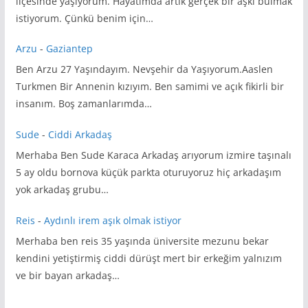
ilçesinde yaşıyorum. Hayatımda artık gerçek bir aşkı bulmak
istiyorum. Çünkü benim için…
Arzu
-
Gaziantep
Ben Arzu 27 Yaşındayım. Nevşehir da Yaşıyorum.Aaslen
Turkmen Bir Annenin kızıyım. Ben samimi ve açık fikirli bir
insanım. Boş zamanlarımda…
Sude
-
Ciddi Arkadaş
Merhaba Ben Sude Karaca Arkadaş arıyorum izmire taşınalı
5 ay oldu bornova küçük parkta oturuyoruz hiç arkadaşım
yok arkadaş grubu…
Reis
-
Aydınlı irem aşık olmak istiyor
Merhaba ben reis 35 yaşında üniversite mezunu bekar
kendini yetiştirmiş ciddi dürüşt mert bir erkeğim yalnızım
ve bir bayan arkadaş…