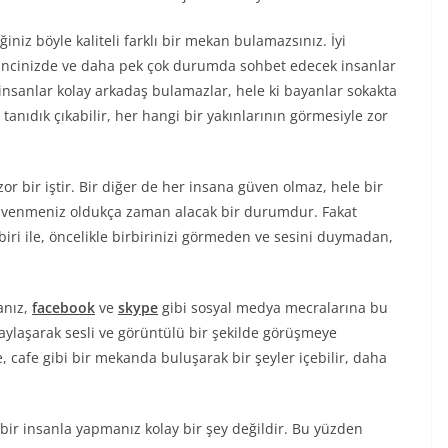
iniz böyle kaliteli farklı bir mekan bulamazsınız. İyi
ncinizde ve daha pek çok durumda sohbet edecek insanlar
 insanlar kolay arkadaş bulamazlar, hele ki bayanlar sokakta
anıdık çıkabilir, her hangi bir yakınlarının görmesiyle zor
r bir iştir. Bir diğer de her insana güven olmaz, hele bir
güvenmeniz oldukça zaman alacak bir durumdur. Fakat
iri ile, öncelikle birbirinizi görmeden ve sesini duymadan,
anız,
facebook
ve
skype
gibi sosyal medya mecralarına bu
paylaşarak sesli ve görüntülü bir şekilde görüşmeye
se, cafe gibi bir mekanda buluşarak bir şeyler içebilir, daha
 bir insanla yapmanız kolay bir şey değildir. Bu yüzden