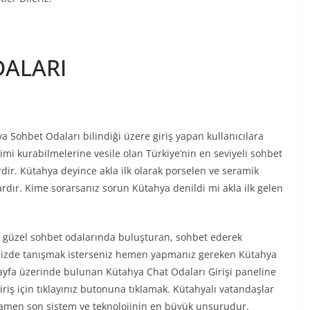
DALARI
a Sohbet Odaları bilindiği üzere giriş yapan kullanıcılara
işimi kurabilmelerine vesile olan Türkiye’nin en seviyeli sohbet
rdir. Kütahya deyince akla ilk olarak porselen ve seramik
rdır. Kime sorarsanız sorun Kütahya denildi mi akla ilk gelen
 güzel sohbet odalarında buluşturan, sohbet ederek
 sizde tanışmak isterseniz hemen yapmanız gereken Kütahya
ayfa üzerinde bulunan Kütahya Chat Odaları Girişi paneline
riş için tıklayınız butonuna tıklamak. Kütahyalı vatandaşlar
amamen son sistem ve teknolojinin en büyük unsurudur.