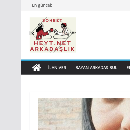
Skip
En güncel:
to
content
İLAN VER
BAYAN ARKADAS BUL
E