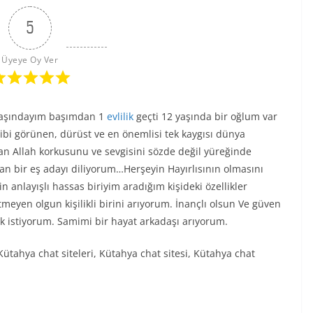
5
Üyeye Oy Ver
 yaşındayım başımdan 1
evlilik
geçti 12 yaşında bir oğlum var
ibi görünen, dürüst ve en önemlisi tek kaygısı dünya
şan Allah korkusunu ve sevgisini sözde değil yüreğinde
an bir eş adayı diliyorum…Herşeyin Hayırlısının olmasını
anlayışlı hassas biriyim aradığım kişideki özellikler
tmeyen olgun kişilikli birini arıyorum. İnançlı olsun Ve güven
şk istiyorum. Samimi bir hayat arkadaşı arıyorum.
tahya chat siteleri, Kütahya chat sitesi, Kütahya chat