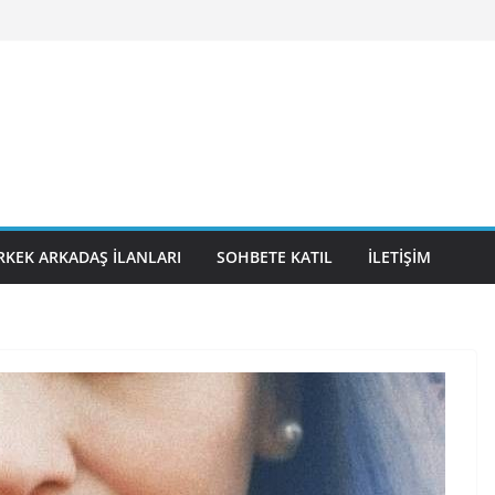
RKEK ARKADAŞ İLANLARI
SOHBETE KATIL
İLETIŞIM