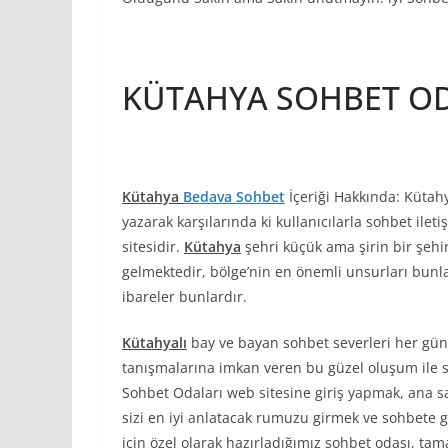
KÜTAHYA SOHBET O
Kütahya
Bedava Sohbet
İçeriği Hakkında: Kütahy
yazarak karşılarında ki kullanıcılarla sohbet ilet
sitesidir.
Kütahya
şehri küçük ama şirin bir şehi
gelmektedir, bölge’nin en önemli unsurları bunla
ibareler bunlardır.
Kütahyalı
bay ve bayan sohbet severleri her gün
tanışmalarına imkan veren bu güzel oluşum ile
Sohbet Odaları web sitesine giriş yapmak, ana s
sizi en iyi anlatacak rumuzu girmek ve sohbete gi
için özel olarak hazırladığımız sohbet odası, t