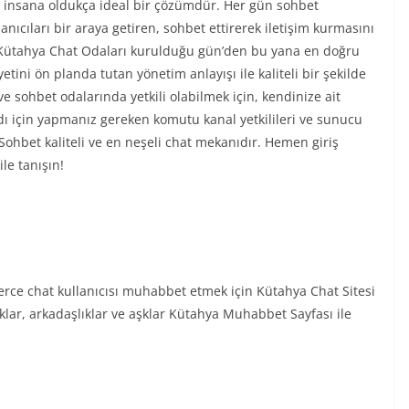
 insana oldukça ideal bir çözümdür. Her gün sohbet
nıcıları bir araya getiren, sohbet ettirerek iletişim kurmasını
 Kütahya Chat Odaları kurulduğu gün’den bu yana en doğru
ini ön planda tutan yönetim anlayışı ile kaliteli bir şekilde
ve sohbet odalarında yetkili olabilmek için, kendinize ait
dı için yapmanız gereken komutu kanal yetkilileri ve sunucu
 Sohbet kaliteli ve en neşeli chat mekanıdır. Hemen giriş
le tanışın!
lerce chat kullanıcısı muhabbet etmek için Kütahya Chat Sitesi
lar, arkadaşlıklar ve aşklar Kütahya Muhabbet Sayfası ile