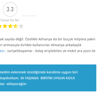
3.3
Üyeye Oy Ver
acak sayıda değil. Özelikle Almanya da bir buçuk milyona yakın
in artmasıyla birlikte kullanıcılar Almanya arkadaşlık
tesi
, suriyelibayanlar , kolay erişilebilen ve mobil ara yüzü ile
medim evlenmek istediğimde kendime uygun biri
e kaydoldum. 30 YAŞINDA BİRİYİM UYGUN KOCA
dan ekleyeceğim