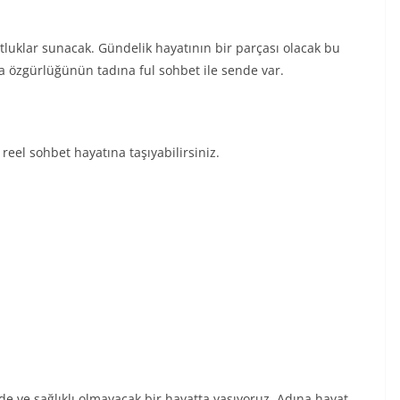
dostluklar sunacak. Gündelik hayatının bir parçası olacak bu
a özgürlüğünün tadına ful sohbet ile sende var.
 reel sohbet hayatına taşıyabilirsiniz.
e ve sağlıklı olmayacak bir hayatta yaşıyoruz. Adına hayat