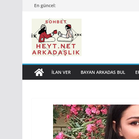
Skip
En güncel:
to
content
İLAN VER
BAYAN ARKADAS BUL
E