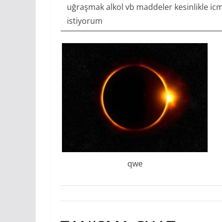
uğraşmak alkol vb maddeler kesinlikle icme
istiyorum
qwe