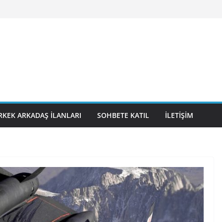
RKEK ARKADAŞ İLANLARI
SOHBETE KATIL
İLETIŞIM