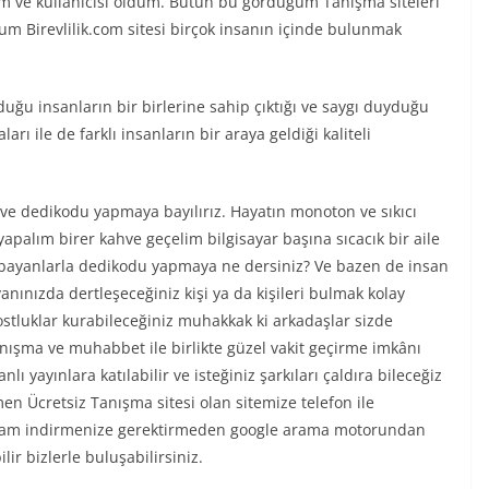
ım ve kullanıcısı oldum. Bütün bu gördüğüm Tanışma siteleri
um Birevlilik.com sitesi birçok insanın içinde bulunmak
lduğu insanların bir birlerine sahip çıktığı ve saygı duyduğu
arı ile de farklı insanların bir araya geldiği kaliteli
 ve dedikodu yapmaya bayılırız. Hayatın monoton ve sıkıcı
apalım birer kahve geçelim bilgisayar başına sıcacık bir aile
ayanlarla dedikodu yapmaya ne dersiniz? Ve bazen de insan
anınızda dertleşeceğiniz kişi ya da kişileri bulmak kolay
ostluklar kurabileceğiniz muhakkak ki arkadaşlar sizde
anışma ve muhabbet ile birlikte güzel vakit geçirme imkânı
 yayınlara katılabilir ve isteğiniz şarkıları çaldıra bileceğiz
 Ücretsiz Tanışma sitesi olan sitemize telefon ile
gram indirmenize gerektirmeden google arama motorundan
ir bizlerle buluşabilirsiniz.