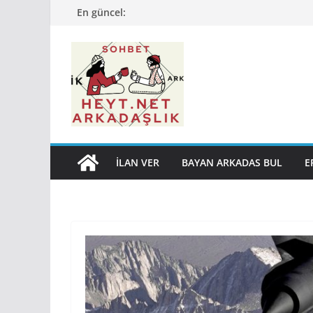
Skip
En güncel:
to
content
İLAN VER
BAYAN ARKADAS BUL
E