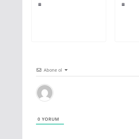
Abone ol
0
YORUM