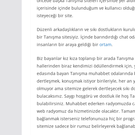
öncede başka Tanışma siteleri içersinde yer ald
içerisinde içinde bulunduğum ve kullanıcı olduğ
isteyeceği bir site.
Düzenli arkadaşlıkların ve sıkı dostlukların kuru
bir Tanışma sitesiyiz. İçinde barındırdığı chat odal
insanların bir araya geldiği bir
ortam
.
Biz bayanlar kız kıza toplanıp bir arada Tanışma
hallerinden biraz kendimizi ödüllendirmek için, y
edasında bayan Tanışma muhabbet odalarında b
dertleşmek, konuşmak istiyor birileriyle, her an y
olmuyor ama sitemize gelerek dertleşecek sıkı d
bulacaksınız. Saygı hoşgörü ve dostluk ile hoş T
bulabilirsiniz. Muhabbet ederken radyomuzda canlı
web radyomuz da hizmetinizde olacaktır. Tamamen
bağlanmak isterseniz telefonunuza hiç bir pro
sitemize sadece bir rumuz belirleyerek bağlanabil