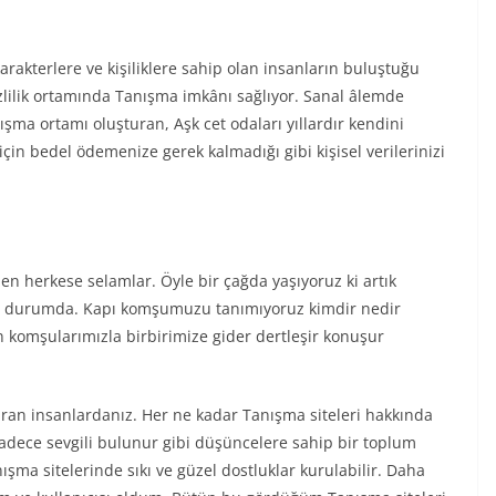
arakterlere ve kişiliklere sahip olan insanların buluştuğu
izlilik ortamında Tanışma imkânı sağlıyor. Sanal âlemde
ma ortamı oluşturan, Aşk cet odaları yıllardır kendini
in bedel ödemenize gerek kalmadığı gibi kişisel verilerinizi
n herkese selamlar. Öyle bir çağda yaşıyoruz ki artık
rmiş durumda. Kapı komşumuzu tanımıyoruz kimdir nedir
n komşularımızla birbirimize gider dertleşir konuşur
uran insanlardanız. Her ne kadar Tanışma siteleri hakkında
sadece sevgili bulunur gibi düşüncelere sahip bir toplum
ışma sitelerinde sıkı ve güzel dostluklar kurulabilir. Daha