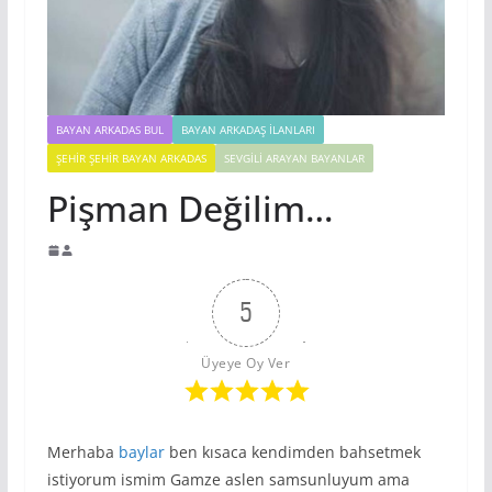
BAYAN ARKADAS BUL
BAYAN ARKADAŞ İLANLARI
ŞEHIR ŞEHIR BAYAN ARKADAS
SEVGILI ARAYAN BAYANLAR
Pişman Değilim…
5
Üyeye Oy Ver
Merhaba
baylar
ben kısaca kendimden bahsetmek
istiyorum ismim Gamze aslen samsunluyum ama