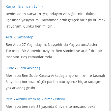
Karya
-
Erzincan Evlilik
Benim adım Karya, 36 yaşındayım ve Niğde’nin Ulukışla
ilçesinde yaşıyorum. Hayatımda artık gerçek bir aşkı bulmak
istiyorum. Çünkü benim için…
Arzu
-
Gaziantep
Ben Arzu 27 Yaşındayım. Nevşehir da Yaşıyorum.Aaslen
Turkmen Bir Annenin kızıyım. Ben samimi ve açık fikirli bir
insanım. Boş zamanlarımda…
Sude
-
Ciddi Arkadaş
Merhaba Ben Sude Karaca Arkadaş arıyorum izmire taşınalı
5 ay oldu bornova küçük parkta oturuyoruz hiç arkadaşım
yok arkadaş grubu…
Reis
-
Aydınlı irem aşık olmak istiyor
Merhaba ben reis 35 yaşında üniversite mezunu bekar