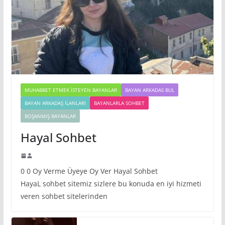
MUHABBET ETMEK İSTEYEN BAYANLAR
BAYAN ARKADAS BUL
BAYAN ARKADAŞ İLANLARI
BAYANLARLA SOHBET
BOŞANMIŞ BAYANLAR
Hayal Sohbet
0 0 Oy Verme Üyeye Oy Ver Hayal Sohbet
HayaL sohbet sitemiz sizlere bu konuda en iyi hizmeti
veren sohbet sitelerinden