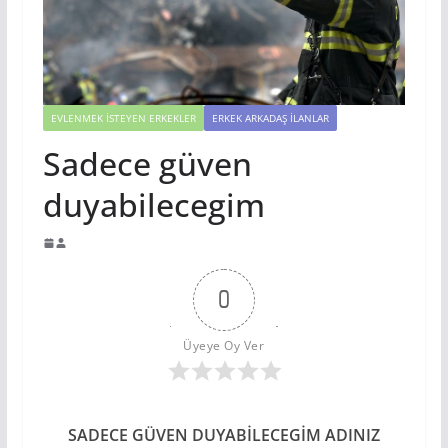
EVLENMEK İSTEYEN ERKEKLER
ERKEK ARKADAŞ İLANLAR
Sadece güven
duyabilecegim
0
Üyeye Oy Ver
SADECE GÜVEN DUYABILECEGIM ADINIZ