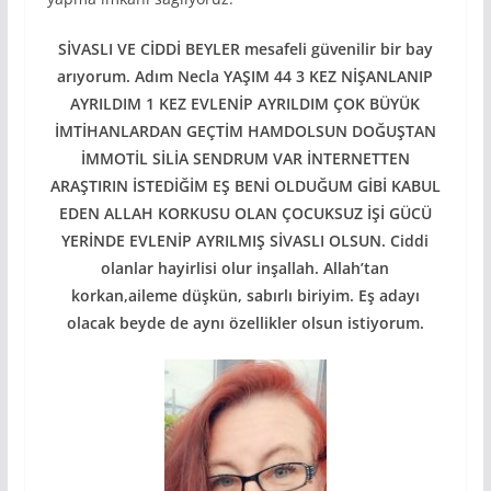
SİVASLI VE CİDDİ BEYLER mesafeli güvenilir bir bay
arıyorum. Adım Necla YAŞIM 44 3 KEZ NİŞANLANIP
AYRILDIM 1 KEZ EVLENİP AYRILDIM ÇOK BÜYÜK
İMTİHANLARDAN GEÇTİM HAMDOLSUN DOĞUŞTAN
İMMOTİL SİLİA SENDRUM VAR İNTERNETTEN
ARAŞTIRIN İSTEDİĞİM EŞ BENİ OLDUĞUM GİBİ KABUL
EDEN ALLAH KORKUSU OLAN ÇOCUKSUZ İŞİ GÜCÜ
YERİNDE EVLENİP AYRILMIŞ SİVASLI OLSUN. Ciddi
olanlar hayirlisi olur inşallah. Allah’tan
korkan,aileme düşkün, sabırlı biriyim. Eş adayı
olacak beyde de aynı özellikler olsun istiyorum.