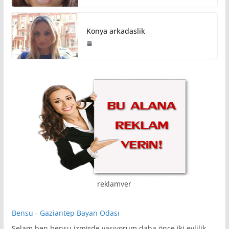
Konya arkadaslik
reklamver
Bensu
-
Gaziantep Bayan Odası
Selam ben bensu izmirde yaşıyorum daha önce iki evlilik