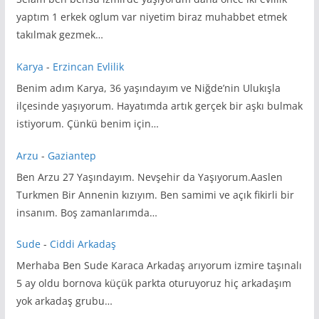
yaptım 1 erkek oglum var niyetim biraz muhabbet etmek
takılmak gezmek…
Karya
-
Erzincan Evlilik
Benim adım Karya, 36 yaşındayım ve Niğde’nin Ulukışla
ilçesinde yaşıyorum. Hayatımda artık gerçek bir aşkı bulmak
istiyorum. Çünkü benim için…
Arzu
-
Gaziantep
Ben Arzu 27 Yaşındayım. Nevşehir da Yaşıyorum.Aaslen
Turkmen Bir Annenin kızıyım. Ben samimi ve açık fikirli bir
insanım. Boş zamanlarımda…
Sude
-
Ciddi Arkadaş
Merhaba Ben Sude Karaca Arkadaş arıyorum izmire taşınalı
5 ay oldu bornova küçük parkta oturuyoruz hiç arkadaşım
yok arkadaş grubu…