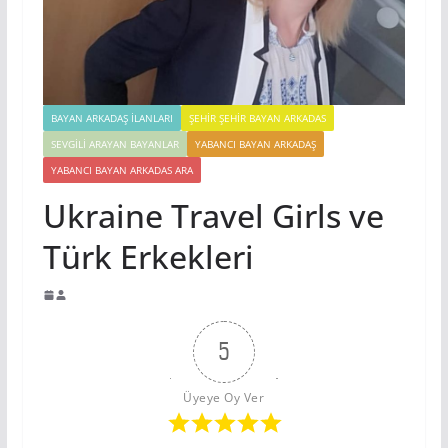
BAYAN ARKADAŞ İLANLARI
ŞEHIR ŞEHIR BAYAN ARKADAS
SEVGILI ARAYAN BAYANLAR
YABANCI BAYAN ARKADAŞ
YABANCI BAYAN ARKADAS ARA
Ukraine Travel Girls ve
Türk Erkekleri
5
Üyeye Oy Ver