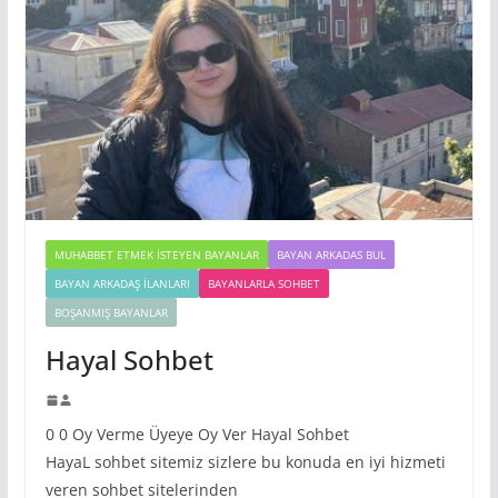
MUHABBET ETMEK İSTEYEN BAYANLAR
BAYAN ARKADAS BUL
BAYAN ARKADAŞ İLANLARI
BAYANLARLA SOHBET
BOŞANMIŞ BAYANLAR
Hayal Sohbet
0 0 Oy Verme Üyeye Oy Ver Hayal Sohbet
HayaL sohbet sitemiz sizlere bu konuda en iyi hizmeti
veren sohbet sitelerinden