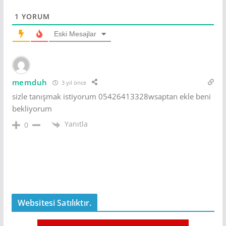
1
YORUM
Eski Mesajlar
memduh
3 yıl önce
sizle tanışmak istiyorum 05426413328wsaptan ekle beni
bekliyorum
Yanıtla
0
Websitesi Satılıktır.