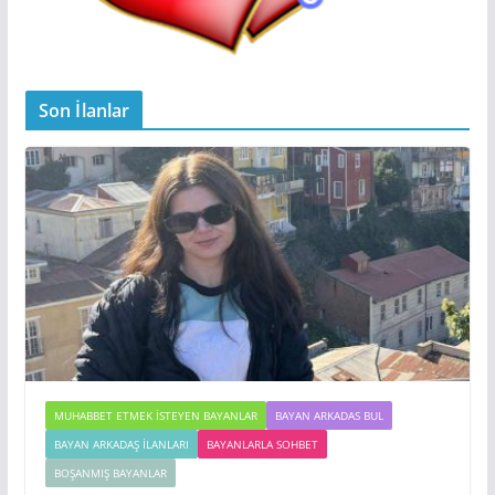
Son İlanlar
MUHABBET ETMEK İSTEYEN BAYANLAR
BAYAN ARKADAS BUL
BAYAN ARKADAŞ İLANLARI
BAYANLARLA SOHBET
BOŞANMIŞ BAYANLAR