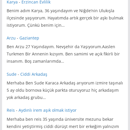
Karya
-
Erzincan Evlilik
Benim adım Karya, 36 yaşındayım ve Niğde’nin Ulukışla
ilçesinde yaşıyorum. Hayatımda artık gerçek bir aşkı bulmak
istiyorum. Çünkü benim için…
Arzu
-
Gaziantep
Ben Arzu 27 Yaşındayım. Nevşehir da Yaşıyorum.Aaslen
Turkmen Bir Annenin kızıyım. Ben samimi ve açık fikirli bir
insanım. Boş zamanlarımda…
Sude
-
Ciddi Arkadaş
Merhaba Ben Sude Karaca Arkadaş arıyorum izmire taşınalı
5 ay oldu bornova küçük parkta oturuyoruz hiç arkadaşım
yok arkadaş grubu…
Reis
-
Aydınlı irem aşık olmak istiyor
Merhaba ben reis 35 yaşında üniversite mezunu bekar
kendini yetiştirmiş ciddi dürüşt mert bir erkeğim yalnızım