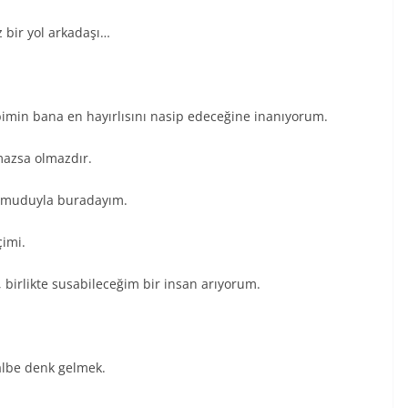
z bir yol arkadaşı…
imin bana en hayırlısını nasip edeceğine inanıyorum.
lmazsa olmazdır.
k umuduyla buradayım.
çimi.
, birlikte susabileceğim bir insan arıyorum.
albe denk gelmek.