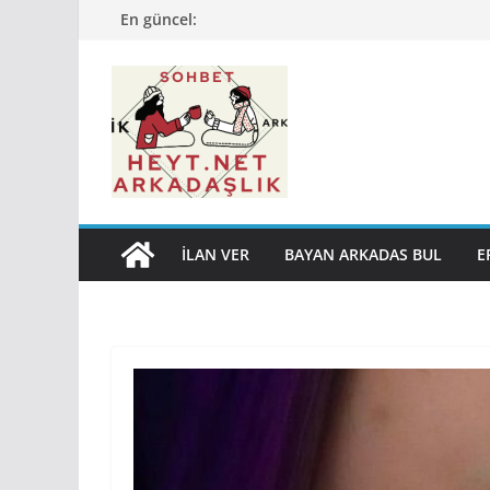
Skip
En güncel:
to
content
İLAN VER
BAYAN ARKADAS BUL
E