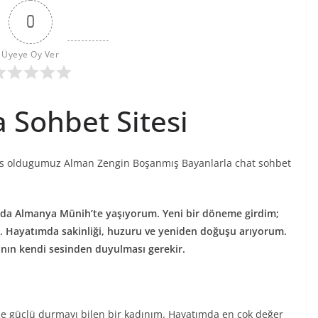
0
Üyeye Oy Ver
 Sohbet Sitesi
s oldugumuz Alman Zengin Boşanmış Bayanlarla chat sohbet
nda Almanya Münih’te yaşıyorum. Yeni bir döneme girdim;
. Hayatımda sakinliği, huzuru ve yeniden doğuşu arıyorum.
ın kendi sesinden duyulması gerekir.
de güçlü durmayı bilen bir kadınım. Hayatımda en çok değer