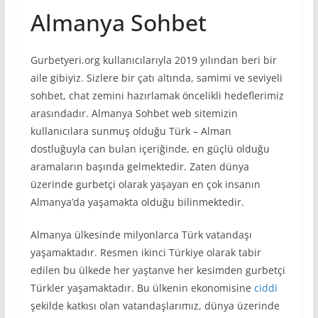
Almanya Sohbet
Gurbetyeri.org kullanıcılarıyla 2019 yılından beri bir
aile gibiyiz. Sizlere bir çatı altında, samimi ve seviyeli
sohbet, chat zemini hazırlamak öncelikli hedeflerimiz
arasındadır. Almanya Sohbet web sitemizin
kullanıcılara sunmuş olduğu Türk – Alman
dostluğuyla can bulan içeriğinde, en güçlü olduğu
aramaların başında gelmektedir. Zaten dünya
üzerinde gurbetçi olarak yaşayan en çok insanın
Almanya’da yaşamakta olduğu bilinmektedir.
Almanya ülkesinde milyonlarca Türk vatandaşı
yaşamaktadır. Resmen ikinci Türkiye olarak tabir
edilen bu ülkede her yaştanve her kesimden gurbetçi
Türkler yaşamaktadır. Bu ülkenin ekonomisine
ciddi
şekilde katkısı olan vatandaşlarımız, dünya üzerinde