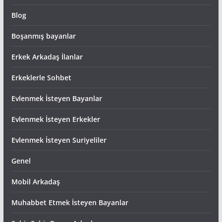
Blog
Boşanmış bayanlar
Erkek Arkadaş İlanlar
Erkeklerle Sohbet
Evlenmek İsteyen Bayanlar
Evlenmek İsteyen Erkekler
Evlenmek İsteyen Suriyeliler
Genel
Mobil Arkadaş
Muhabbet Etmek İsteyen Bayanlar