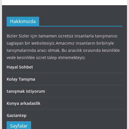
Hakkımızda
Bizler Sizler için tamamen ücretsiz insanlarla tanışmanızı
saglayan bir websitesiyiz.Amacımız insanların birbiriyle
tanışmalarında aracı olmak. Bu aracılık sırasında kesinlikle
vede kesinlikle ücret talep etmemekteyiz.
Hayal Sohbet
Kolay Tanışma
tanışmak istiyorum
Konya arkadaslik
Gaziantep
Sayfalar