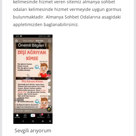
kelimesinde hizmet veren sitemiz almanya sohbet
odaları kelimesinde hizmet vermeyide uygun gormus
bulunmaktadir. Almanya Sohbet Odalarına asagidaki
appletimizden baglanabilirsiniz.
Sevgili arıyorum