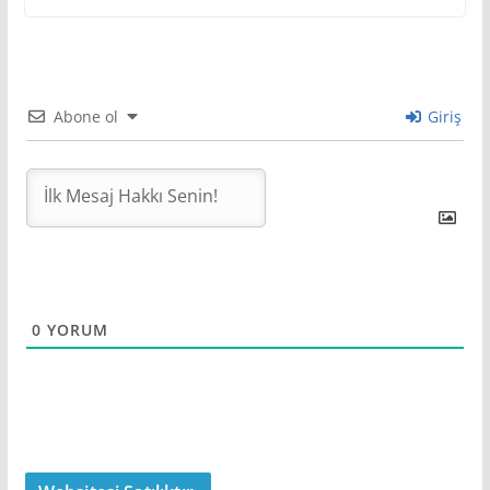
Abone ol
Giriş
0
YORUM