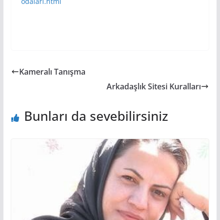
odalari.html
Kameralı Tanışma
Arkadaşlık Sitesi Kuralları
Bunları da sevebilirsiniz