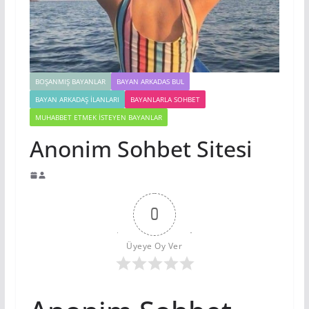
BOŞANMIŞ BAYANLAR
BAYAN ARKADAS BUL
BAYAN ARKADAŞ İLANLARI
BAYANLARLA SOHBET
MUHABBET ETMEK İSTEYEN BAYANLAR
Anonim Sohbet Sitesi
0
Üyeye Oy Ver