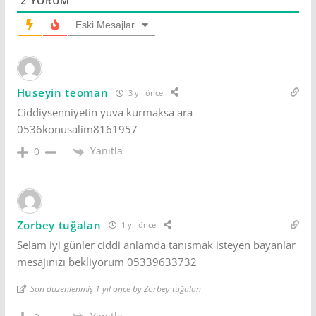
2
YORUM
Eski Mesajlar
Huseyin teoman
3 yıl önce
Ciddiysenniyetin yuva kurmaksa ara
0536konusalim8161957
Yanıtla
0
Zorbey tuğalan
1 yıl önce
Selam iyi günler ciddi anlamda tanısmak isteyen bayanlar
mesajınızı bekliyorum 05339633732
Son düzenlenmiş 1 yıl önce by Zorbey tuğalan