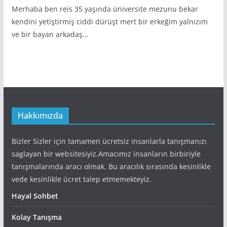
Merhaba ben reis 35 yaşında üniversite mezunu bekar
kendini yetiştirmiş ciddi dürüşt mert bir erkeğim yalnızım
ve bir bayan arkadaş…
Hakkımızda
Bizler Sizler için tamamen ücretsiz insanlarla tanışmanızı
saglayan bir websitesiyiz.Amacımız insanların birbiriyle
tanışmalarında aracı olmak. Bu aracılık sırasında kesinlikle
vede kesinlikle ücret talep etmemekteyiz.
Hayal Sohbet
Kolay Tanışma