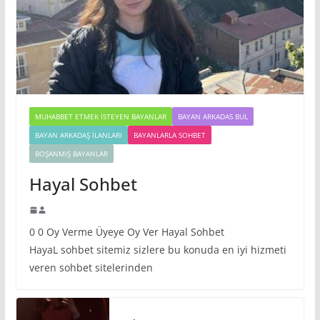
MUHABBET ETMEK İSTEYEN BAYANLAR
BAYAN ARKADAS BUL
BAYAN ARKADAŞ İLANLARI
BAYANLARLA SOHBET
BOŞANMIŞ BAYANLAR
Hayal Sohbet
0 0 Oy Verme Üyeye Oy Ver Hayal Sohbet
HayaL sohbet sitemiz sizlere bu konuda en iyi hizmeti
veren sohbet sitelerinden