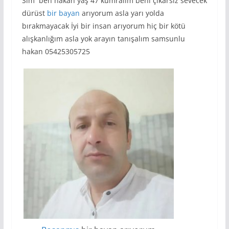
Slm ben hakan yaş 47 kumralim beni çikarsiz sevecek
dürüst
bir
bayan
arıyorum asla yarı yolda
bırakmayacak İyi bir insan arıyorum hiç bir kötü
alışkanlığım asla yok arayın tanışalım samsunlu
hakan 05425305725