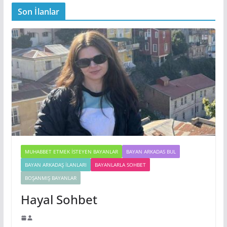
Son İlanlar
MUHABBET ETMEK İSTEYEN BAYANLAR
BAYAN ARKADAS BUL
BAYAN ARKADAŞ İLANLARI
BAYANLARLA SOHBET
BOŞANMIŞ BAYANLAR
Hayal Sohbet