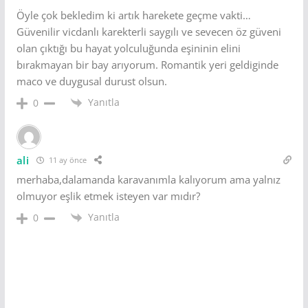
Öyle çok bekledim ki artık harekete geçme vakti…
Güvenilir vicdanlı karekterli saygılı ve sevecen öz güveni
olan çıktığı bu hayat yolculuğunda eşininin elini
bırakmayan bir bay arıyorum. Romantik yeri geldiginde
maco ve duygusal durust olsun.
Yanıtla
0
ali
11 ay önce
merhaba,dalamanda karavanımla kalıyorum ama yalnız
olmuyor eşlik etmek isteyen var mıdır?
Yanıtla
0