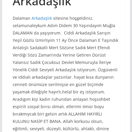
Arkadaşlık
Dalaman
Arkadaşlık
sitesine hoşgeldiniz.
selamunaleykum Adım Didem 30 Yaşındayım Muğla
DALAMAN da yaşıyorum. Ciddi Arkadaşlık Sarışın
Yeşil Gözlü İzmirliyim 11 Ay Önce Dalaman E Taşındık
Anlatışlı Sadakatli Mert Sözüne Sadık Mert Efendi
Verdiği Sözü Zaman’ında Yerine Getiren Dürüst
Yalansız Sadık Çocuksuz Devlet Memuruyla İleriye
Yönelik Ciddi Seviyeli Arkadaşlık istiyorum. Özgüvenli
ve iddialı arkadaşlar yazsınlar. hayat kısa dunyanın
cenneti önümüze serilmişse en güzel biçimde
yaşamak dileğiyle hayırlı,helal bir eş istiyorum.
Aradıgım kişi kadın ruhundan anlayan hoşsohbet
espirili sosyal bırısı olmalı. ellerimi ömür boyu
bırakmıycak biri gelsin artık ALLAHIM HAYIRLI
KULUNU NASİP ET BANA. Allah korkusu olsun,
eğitimli, seviyeli, düzeyli, kültürlü, ahlaklı, dinine