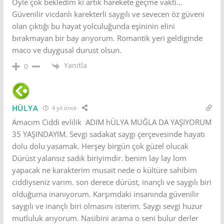
Öyle çok bekledim ki artık harekete geçme vakti…
Güvenilir vicdanlı karekterli saygılı ve sevecen öz güveni
olan çıktığı bu hayat yolculuğunda eşininin elini
bırakmayan bir bay arıyorum. Romantik yeri geldiginde
maco ve duygusal durust olsun.
Yanıtla
0
HÜLYA
4 yıl önce
Amacım Ciddi evlilik ADIM hÜLYA MUĞLA DA YAŞIYORUM
35 YAŞINDAYIM. Sevgi sadakat saygı çerçevesinde hayatı
dolu dolu yasamak. Herşey birgün çok güzel olucak
Dürüst yalansız sadık biriyimdir. benim lay lay lom
yapacak ne karakterim musait nede o kültüre sahibim
ciddiyseniz varım. son derece dürüst, inançlı ve saygılı biri
olduğuma inanıyorum. Karşımdaki insanında güvenilir
saygılı ve inançlı biri olmasını isterim. Saygı sevgi huzur
mutluluk arıyorum. Nasibini arama o seni bulur derler