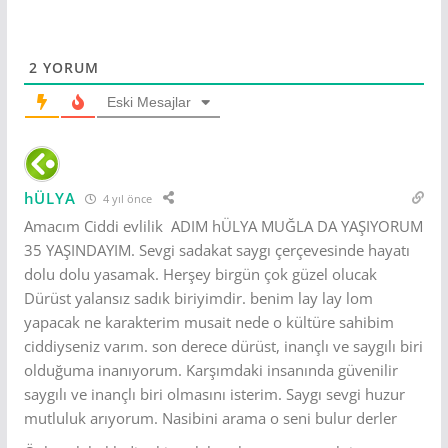
2
YORUM
Eski Mesajlar
hÜLYA
4 yıl önce
Amacım Ciddi evlilik ADIM hÜLYA MUĞLA DA YAŞIYORUM
35 YAŞINDAYIM. Sevgi sadakat saygı çerçevesinde hayatı
dolu dolu yasamak. Herşey birgün çok güzel olucak
Dürüst yalansız sadık biriyimdir. benim lay lay lom
yapacak ne karakterim musait nede o kültüre sahibim
ciddiyseniz varım. son derece dürüst, inançlı ve saygılı biri
olduğuma inanıyorum. Karşımdaki insanında güvenilir
saygılı ve inançlı biri olmasını isterim. Saygı sevgi huzur
mutluluk arıyorum. Nasibini arama o seni bulur derler