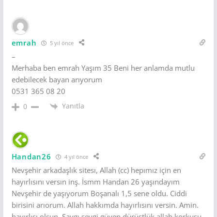
emrah
5 yıl önce
–
Merhaba ben emrah Yaşım 35 Beni her anlamda mutlu
edebilecek bayan arıyorum
0531 365 08 20
Yanıtla
0
Handan26
4 yıl önce
Nevşehir arkadaşlık sitesı, Allah (cc) hepımız için en
hayırlısını versın inş. İsmm Handan 26 yaşındayım
Nevşehir de yaşıyorum Boşanalı 1,5 sene oldu. Ciddi
birisini arıorum. Allah hakkımda hayırlısını versin. Amin.
hayırlısı olsun. Saygı sevgi güven dürüstlük allah korkusu