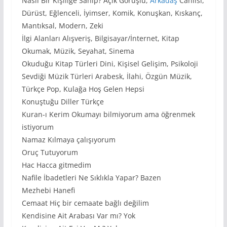
Nasıl Bir Kişiliğe Sahip? Açık Görüşlü,
Arkadaş
Canlısı,
Dürüst, Eğlenceli, İyimser, Komik, Konuşkan, Kıskanç,
Mantıksal, Modern, Zeki
İlgi Alanları Alışveriş, Bilgisayar/İnternet, Kitap
Okumak, Müzik, Seyahat, Sinema
Okuduğu Kitap Türleri Dini, Kişisel Gelişim, Psikoloji
Sevdiği Müzik Türleri Arabesk, İlahi, Özgün Müzik,
Türkçe Pop, Kulağa Hoş Gelen Hepsi
Konuştuğu Diller Türkçe
Kuran-ı Kerim Okumayı bilmiyorum ama öğrenmek
istiyorum
Namaz Kılmaya çalışıyorum
Oruç Tutuyorum
Hac Hacca gitmedim
Nafile İbadetleri Ne Sıklıkla Yapar? Bazen
Mezhebi Hanefi
Cemaat Hiç bir cemaate bağlı değilim
Kendisine Ait Arabası Var mı? Yok