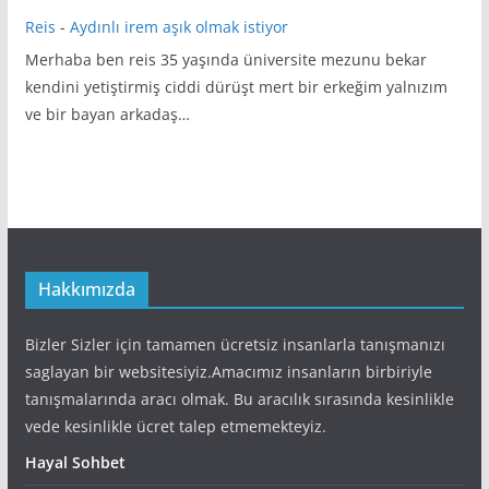
Reis
-
Aydınlı irem aşık olmak istiyor
Merhaba ben reis 35 yaşında üniversite mezunu bekar
kendini yetiştirmiş ciddi dürüşt mert bir erkeğim yalnızım
ve bir bayan arkadaş…
Hakkımızda
Bizler Sizler için tamamen ücretsiz insanlarla tanışmanızı
saglayan bir websitesiyiz.Amacımız insanların birbiriyle
tanışmalarında aracı olmak. Bu aracılık sırasında kesinlikle
vede kesinlikle ücret talep etmemekteyiz.
Hayal Sohbet