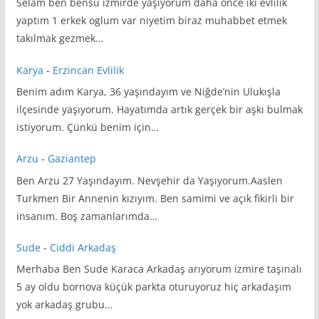
Selam ben bensu izmirde yaşıyorum daha önce iki evlilik
yaptım 1 erkek oglum var niyetim biraz muhabbet etmek
takılmak gezmek…
Karya
-
Erzincan Evlilik
Benim adım Karya, 36 yaşındayım ve Niğde’nin Ulukışla
ilçesinde yaşıyorum. Hayatımda artık gerçek bir aşkı bulmak
istiyorum. Çünkü benim için…
Arzu
-
Gaziantep
Ben Arzu 27 Yaşındayım. Nevşehir da Yaşıyorum.Aaslen
Turkmen Bir Annenin kızıyım. Ben samimi ve açık fikirli bir
insanım. Boş zamanlarımda…
Sude
-
Ciddi Arkadaş
Merhaba Ben Sude Karaca Arkadaş arıyorum izmire taşınalı
5 ay oldu bornova küçük parkta oturuyoruz hiç arkadaşım
yok arkadaş grubu…