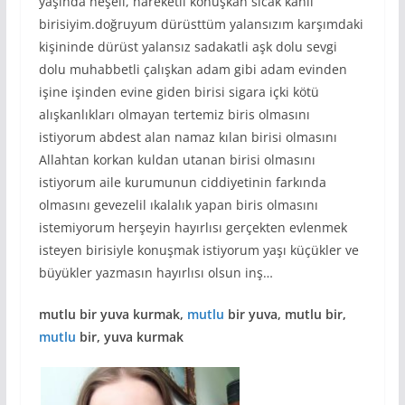
yaşında neşeli, hareketli konuşkan sıcak kanlı
birisiyim.doğruyum dürüsttüm yalansızım karşımdaki
kişininde dürüst yalansız sadakatli aşk dolu sevgi
dolu muhabbetli çalışkan adam gibi adam evinden
işine işinden evine giden birisi sigara içki kötü
alışkanlıkları olmayan tertemiz biris olmasını
istiyorum abdest alan namaz kılan birisi olmasını
Allahtan korkan kuldan utanan birisi olmasını
istiyorum aile kurumunun ciddiyetinin farkında
olmasını gevezelil ıkalalık yapan biris olmasını
istemiyorum herşeyin hayırlısı gerçekten evlenmek
isteyen birisiyle konuşmak istiyorum yaşı küçükler ve
büyükler yazmasın hayırlısı olsun inş…
mutlu bir yuva kurmak,
mutlu
bir yuva, mutlu bir,
mutlu
bir, yuva kurmak