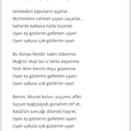
Semâvâtın kapuların açarlar.
Mü’minlere rahmet suyun saçarlar…
Seherde kalkana hülle biçerler.
Uyan ey gözlerim gafletten uyan!
Uyan uykusu çok gözlerim uyan
Bu dünya fanidir sakın aldanma.
Mağrur olup tac-u tahta dayanma.
Yedi iklim benim deyu güvenme.
Uyan ey gözlerim gafletten uyan!
Uyan uykusu çok gözlerim uyan
Benim, Murad kulun, suçumu affet.
Suçum bağışlayub günahım ref’ et.
Rasûl’ün sancağı dibinde haşret.
Uyan ey gözlerim gafletten uyan!
Uyan uykusu çok gözlerim uyan