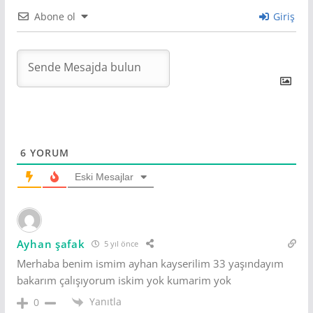
Abone ol
Giriş
6
YORUM
Eski Mesajlar
Ayhan şafak
5 yıl önce
Merhaba benim ismim ayhan kayserilim 33 yaşındayım
bakarım çalışıyorum iskim yok kumarim yok
Yanıtla
0