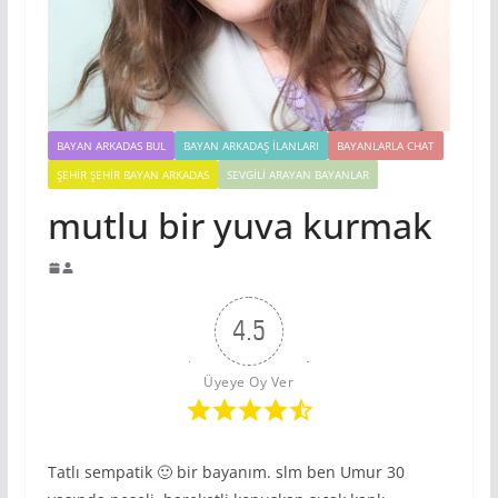
BAYAN ARKADAS BUL
BAYAN ARKADAŞ İLANLARI
BAYANLARLA CHAT
ŞEHIR ŞEHIR BAYAN ARKADAS
SEVGILI ARAYAN BAYANLAR
mutlu bir yuva kurmak
4.5
Üyeye Oy Ver
Tatlı sempatik 🙂 bir bayanım. slm ben Umur 30