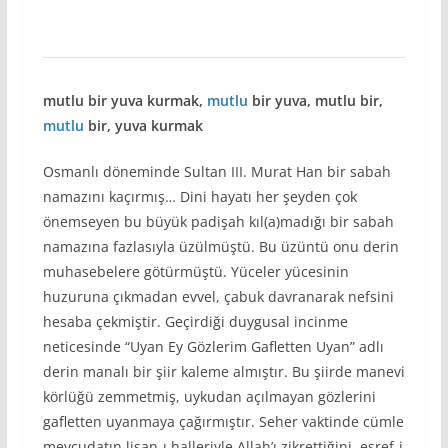
mutlu bir yuva kurmak,
mutlu
bir yuva, mutlu bir,
mutlu
bir, yuva kurmak
Osmanlı döneminde Sultan III. Murat Han bir sabah
namazını kaçırmış… Dini hayatı her şeyden çok
önemseyen bu büyük padişah kıl(a)madığı bir sabah
namazına fazlasıyla üzülmüştü. Bu üzüntü onu derin
muhasebelere götürmüştü. Yüceler yücesinin
huzuruna çıkmadan evvel, çabuk davranarak nefsini
hesaba çekmiştir. Geçirdiği duygusal incinme
neticesinde “Uyan Ey Gözlerim Gafletten Uyan” adlı
derin manalı bir şiir kaleme almıştır. Bu şiirde manevi
körlüğü zemmetmiş, uykudan açılmayan gözlerini
gafletten uyanmaya çağırmıştır. Seher vaktinde cümle
mevcudatın lisan-ı halleriyle Allah’ı zikrettiğini, eşref-i