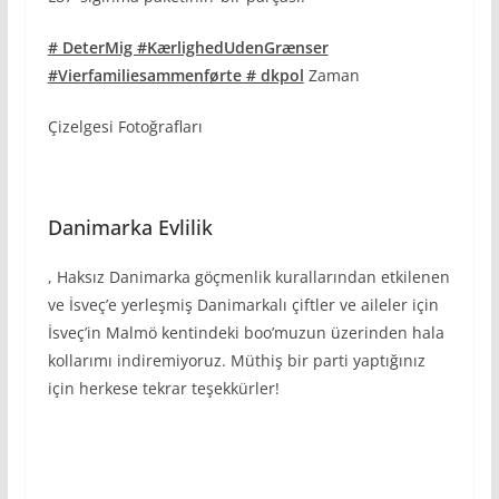
# DeterMig #KærlighedUdenGrænser
#Vierfamiliesammenførte # dkpol
Zaman
Çizelgesi Fotoğrafları
Danimarka Evlilik
, Haksız Danimarka göçmenlik kurallarından etkilenen
ve İsveç’e yerleşmiş Danimarkalı çiftler ve aileler için
İsveç’in Malmö kentindeki boo’muzun üzerinden hala
kollarımı indiremiyoruz. Müthiş bir parti yaptığınız
için herkese tekrar teşekkürler!