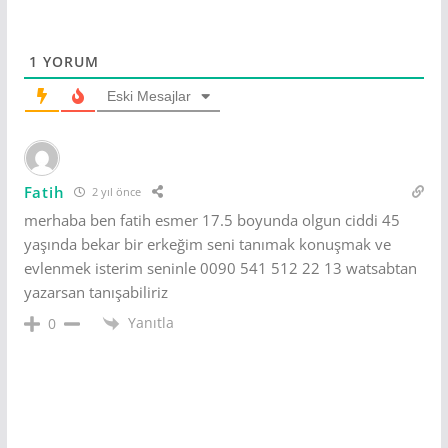
1
YORUM
Eski Mesajlar
Fatih
2 yıl önce
merhaba ben fatih esmer 17.5 boyunda olgun ciddi 45
yaşında bekar bir erkeğim seni tanımak konuşmak ve
evlenmek isterim seninle 0090 541 512 22 13 watsabtan
yazarsan tanışabiliriz
Yanıtla
0