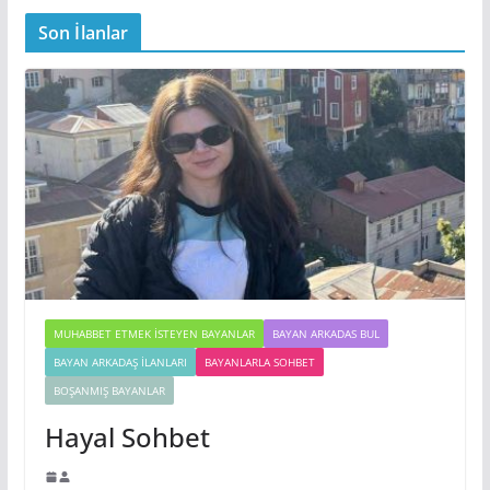
Son İlanlar
MUHABBET ETMEK İSTEYEN BAYANLAR
BAYAN ARKADAS BUL
BAYAN ARKADAŞ İLANLARI
BAYANLARLA SOHBET
BOŞANMIŞ BAYANLAR
Hayal Sohbet