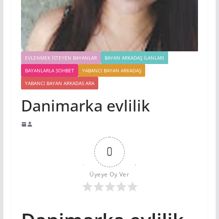
EVLENMEK İSTEYEN BAYANLAR
BAYAN ARKADAŞ İLANLARI
BAYANLARLA SOHBET
YABANCI BAYAN ARKADAŞ
YABANCI BAYAN ARKADAS ARA
Danimarka evlilik
0
Üyeye Oy Ver