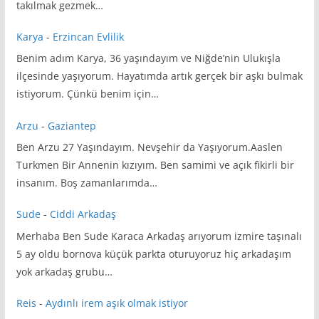
takılmak gezmek…
Karya
-
Erzincan Evlilik
Benim adım Karya, 36 yaşındayım ve Niğde’nin Ulukışla
ilçesinde yaşıyorum. Hayatımda artık gerçek bir aşkı bulmak
istiyorum. Çünkü benim için…
Arzu
-
Gaziantep
Ben Arzu 27 Yaşındayım. Nevşehir da Yaşıyorum.Aaslen
Turkmen Bir Annenin kızıyım. Ben samimi ve açık fikirli bir
insanım. Boş zamanlarımda…
Sude
-
Ciddi Arkadaş
Merhaba Ben Sude Karaca Arkadaş arıyorum izmire taşınalı
5 ay oldu bornova küçük parkta oturuyoruz hiç arkadaşım
yok arkadaş grubu…
Reis
-
Aydınlı irem aşık olmak istiyor