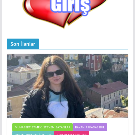
Son İlanlar
MUHABBET ETMEK İSTEYEN BAYANLAR
BAYAN ARKADAS BUL
BAYAN ARKADAŞ İLANLARI
BAYANLARLA SOHBET