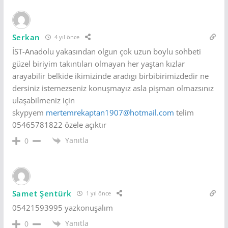
Serkan
4 yıl önce
İST-Anadolu yakasından olgun çok uzun boylu sohbeti
güzel biriyim takıntıları olmayan her yaştan kızlar
arayabilir belkide ikimizinde aradıgı birbibirimizdedir ne
dersiniz istemezseniz konuşmayız asla pişman olmazsınız
ulaşabilmeniz için
skypyem
mertemrekaptan1907@hotmail.com
telim
05465781822 özele açıktır
Yanıtla
0
Samet Şentürk
1 yıl önce
05421593995 yazkonuşalım
Yanıtla
0