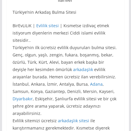
Türkiye’nin Arkadaş Bulma Sitesi
BirEvLiLiK |
Evlilik sitesi
| Kısmetse izdivaç etmek
istiyorum diyenlerin merkezi Ciddi islami evlilik
sitesidir..
Türkiye’nin ilk ücretsiz evlilik duyuruları bulma sitesi.
Genç, olgun, yaşlı, zengin, fukara, boşanmış, bekar,
özürlü, Türk, Kürt, Alevi, bayan erkek başka bir
deyişle her kesimden ömürlük
arkadaşlık
evlilik
arayanlar burada. Hemen ücretsiz ilan verebilirsiniz.
İstanbul, Ankara, İzmir, Antalya, Bursa,
Adana
,
Samsun, Konya, Gaziantep, Denizli, Mersin, Kayseri,
Diyarbakır
, Eskişehir, Şanlıurfa evlilik sitesi ve bir çok
şehre göre arama yaparak, ücretsiz adayınızı
arayabilirsiniz.
Evlilik sitemizi ücretsiz
arkadaşlık sitesi
ile
karıştırmamanız gerekmektedir. Kısmetse diyerek