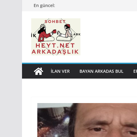
Skip
En güncel:
to
content
İLAN VER
BAYAN ARKADAS BUL
E