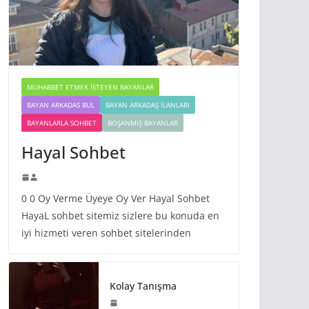
MUHABBET ETMEK İSTEYEN BAYANLAR
BAYAN ARKADAS BUL
BAYAN ARKADAŞ İLANLARI
BAYANLARLA SOHBET
BOŞANMIŞ BAYANLAR
Hayal Sohbet
0 0 Oy Verme Üyeye Oy Ver Hayal Sohbet
HayaL sohbet sitemiz sizlere bu konuda en
iyi hizmeti veren sohbet sitelerinden
Kolay Tanışma