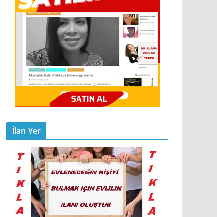
İlan Ver