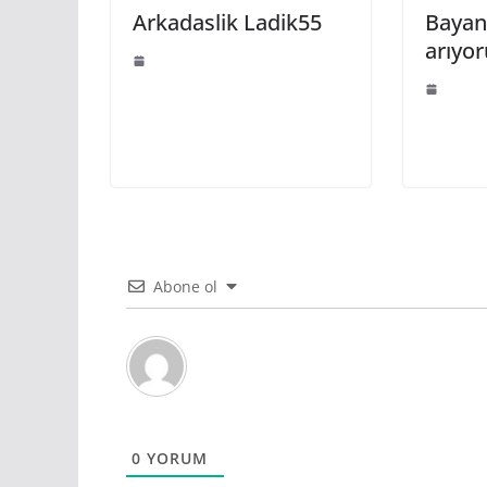
Arkadaslik Ladik55
Bayan
arıyo
Abone ol
0
YORUM