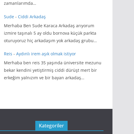
zamanlarımda…
Sude
-
Ciddi Arkadaş
Merhaba Ben Sude Karaca Arkadaş arıyorum
izmire taşınalı 5 ay oldu bornova küçük parkta
oturuyoruz hiç arkadaşım yok arkadaş grubu…
Reis
-
Aydınlı irem aşık olmak istiyor
Merhaba ben reis 35 yaşında üniversite mezunu
bekar kendini yetiştirmiş ciddi dürüşt mert bir
erkeğim yalnızım ve bir bayan arkadaş…
Kategoriler