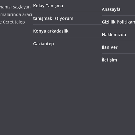
Kolay Tanışma
şmanızı saglayan
Anasayfa
ışmalarında aracı
tanışmak istiyorum
e ücret talep
Gizlilik Politika
Konya arkadaslik
Hakkımızda
Gaziantep
İlan Ver
İletişim