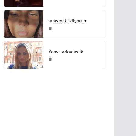
tanışmak istiyorum
Konya arkadaslik