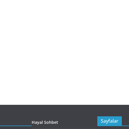
Sayfalar
Hayal Sohbet