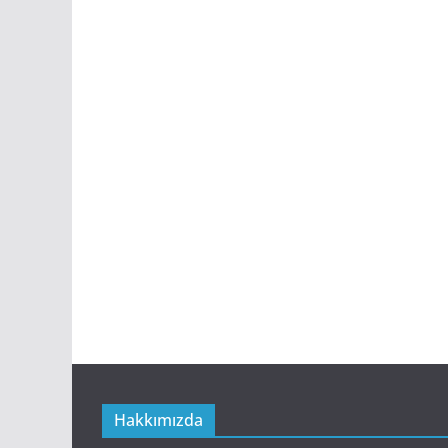
Hakkımızda