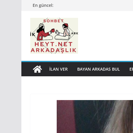
Skip
En güncel:
to
content
İLAN VER
BAYAN ARKADAS BUL
E