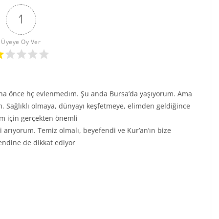
1
Üyeye Oy Ver
ha önce hç evlenmedım. Şu anda Bursa’da yaşıyorum. Ama
. Sağlıklı olmaya, dünyayı keşfetmeye, elimden geldiğince
m için gerçekten önemli
 arıyorum. Temiz olmalı, beyefendi ve Kur’an’ın bize
endine de dikkat ediyor