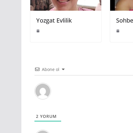
Yozgat Evlilik
Sohbe
Abone ol
2
YORUM