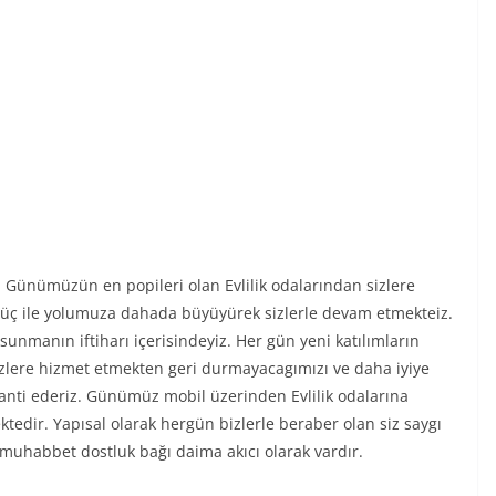
r. Günümüzün en popileri olan Evlilik odalarından sizlere
ği güç ile yolumuza dahada büyüyürek sizlerle devam etmekteiz.
unmanın iftiharı içerisindeyiz. Her gün yeni katılımların
lere hizmet etmekten geri durmayacagımızı ve daha iyiye
anti ederiz. Günümüz mobil üzerinden Evlilik odalarına
edir. Yapısal olarak hergün bizlerle beraber olan siz saygı
, muhabbet dostluk bağı daima akıcı olarak vardır.