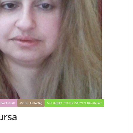
 BAYANLAR
MOBIL ARKADAŞ
MUHABBET ETMEK İSTEYEN BAYANLAR
sa