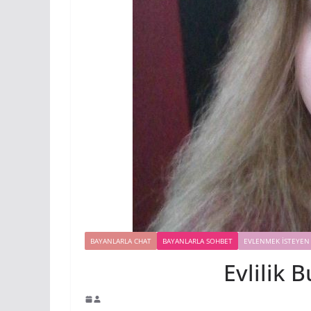
BAYANLARLA CHAT
BAYANLARLA SOHBET
EVLENMEK İSTEYEN
Evlilik Bur