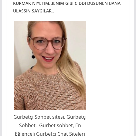
KURMAK NIYETIM,BENIM GIBI CIDDI DUSUNEN BANA
ULASSIN SAYGILAR..
Gurbetçi Sohbet sitesi, Gurbetçi
Sohbet, Gurbet sohbet, En
Eğlenceli Gurbetci Chat Siteleri