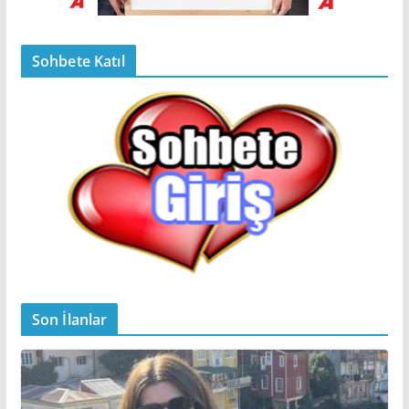
Sohbete Katıl
Son İlanlar