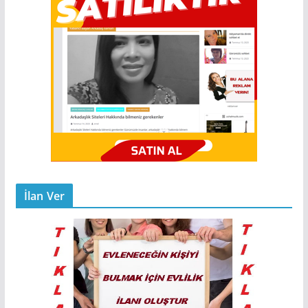
İlan Ver