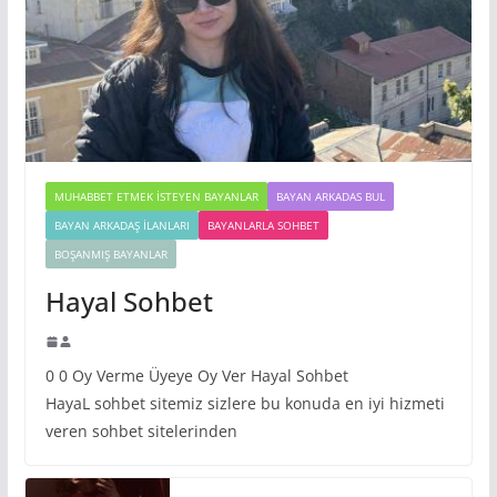
MUHABBET ETMEK İSTEYEN BAYANLAR
BAYAN ARKADAS BUL
BAYAN ARKADAŞ İLANLARI
BAYANLARLA SOHBET
BOŞANMIŞ BAYANLAR
Hayal Sohbet
0 0 Oy Verme Üyeye Oy Ver Hayal Sohbet
HayaL sohbet sitemiz sizlere bu konuda en iyi hizmeti
veren sohbet sitelerinden