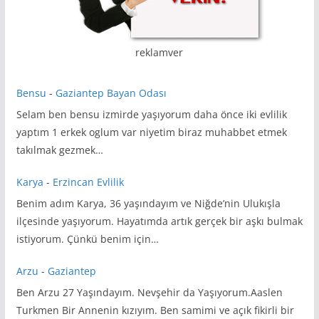
reklamver
Bensu
-
Gaziantep Bayan Odası
Selam ben bensu izmirde yaşıyorum daha önce iki evlilik
yaptım 1 erkek oglum var niyetim biraz muhabbet etmek
takılmak gezmek…
Karya
-
Erzincan Evlilik
Benim adım Karya, 36 yaşındayım ve Niğde’nin Ulukışla
ilçesinde yaşıyorum. Hayatımda artık gerçek bir aşkı bulmak
istiyorum. Çünkü benim için…
Arzu
-
Gaziantep
Ben Arzu 27 Yaşındayım. Nevşehir da Yaşıyorum.Aaslen
Turkmen Bir Annenin kızıyım. Ben samimi ve açık fikirli bir