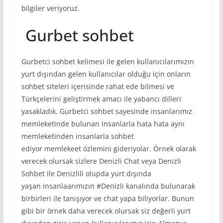
bilgiler veriyoruz.
Gurbet sohbet
Gurbetci sohbet kelimesi ile gelen kullanıcılarımızın
yurt dışından gelen kullanıcılar olduğu için onların
sohbet siteleri içerisinde rahat ede bilmesi ve
Türkçelerini geliştirmek amacı ile yabancı dilleri
yasakladık. Gurbetci sohbet sayesinde insanlarımız
memleketinde bulunan insanlarla hata hata aynı
memleketinden insanlarla sohbet
ediyor memlekeet özlemini gideriyolar. Örnek olarak
verecek olursak sizlere Denizli Chat veya Denizli
Sohbet ile Denizlili olupda yurt dışında
yaşan insanlaarımızın #Denizli kanalında bulunarak
birbirleri ile tanışıyor ve chat yapa biliyorlar. Bunun
gibi bir örnek daha verecek olursak siz değerli yurt