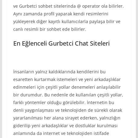
ve Gurbetci sohbet sitelerinda @ operator ola bilirler.
Aynı zamanda profil yaparak kendi resimlerini
yükleyerek diğer kayıtlı kullanıcılarla paylaşa bilir ve
canlı resimli bir sohbet ede bilirler.
En Eğlenceli Gurbetci Chat Siteleri
İnsanların yalnız kaldıklarında kendilerini bu
esaretten kurtarmak istemeleri ve yeni arkadaşlıklar
edinmeleri için çeşitli yollar denemeleri anlaşılabilir
bir durumdur. Bu nedenle de kullanılan çeşitli yollar,
farklı yöntemler olduğu görülebilir. İnternetin bu
denli yaygınlaşması ve teknolojiden de sürekli olarak
yararlanılması her alana sirayet ederken, yalnızlığın
giderilip yeni arkadaşlıklar ve dostluklar kurulması
anlamında da internet ve teknolojiden istifade