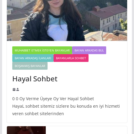
MUHABBET ETMEK İSTEYEN BAYANLAR
BAYAN ARKADAS BUL
BAYAN ARKADAŞ İLANLARI
BAYANLARLA SOHBET
BOŞANMIŞ BAYANLAR
Hayal Sohbet
0 0 Oy Verme Üyeye Oy Ver Hayal Sohbet
HayaL sohbet sitemiz sizlere bu konuda en iyi hizmeti
veren sohbet sitelerinden