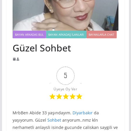
BAYAN ARKADAS BUL
BAYAN ARKADAŞ İLANLARI
BAYANLARLA CHAT
Güzel Sohbet
5
Üyeye Oy Ver
MrbBen Abide 33 yaşındayım.
Diyarbakır
da
yaşıyorum. Güzel
Sohbet
arıyorum..nmz kln
nerhametli anlaysli isinde gucunde caliskan saygili ve