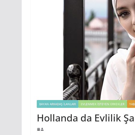
BAYAN ARKADAŞ İLANLARI
EVLENMEK İSTEYEN ERKEKLER
YAB
Hollanda da Evlilik Şa