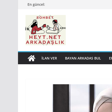
Skip
En güncel:
to
content
İLAN VER
BAYAN ARKADAS BUL
E