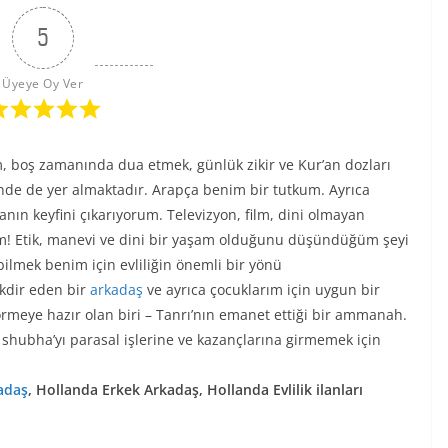
5
Üyeye Oy Ver
, boş zamanında dua etmek, günlük zikir ve Kur’an dozları
rinde de yer almaktadır. Arapça benim bir tutkum. Ayrıca
nın keyfini çıkarıyorum. Televizyon, film, dini olmayan
um! Etik, manevi ve dini bir yaşam olduğunu düşündüğüm şeyi
ilmek benim için evliliğin önemli bir yönü
akdir eden bir
arkadaş
ve ayrıca çocuklarım için uygun bir
görmeye hazır olan biri – Tanrı’nın emanet ettiği bir ammanah.
i, shubha’yı parasal işlerine ve kazançlarına girmemek için
adaş
, Hollanda Erkek Arkadaş, Hollanda Evlilik ilanları