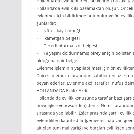
Hollanda’da evlenebilirler. Bu konuda hukuki tav
Hollanda’da evlilik iki basamaktan oluşur. Önceli
evlenmek için bildirimde bulunulur ve ön evlilik
şunlardır:
– Nüfus kayıt örneği
– İkametgah belgesi
– Geçerli oturma izni belgesi
– 18 yaşını doldurmamış bireyler için polisten 
olduğuna dair belge
Evlenme işleminin yapılabilmesi için ön evlilikten
Dairesi memuru tarafından şahitler (en az iki en f
beyan ederler. Evlenme akdi taraflar, nüfus dair
HOLLANDA’DA Evlilik Akdi:
Hollanda da evlilik konusunda taraflar bazı şartlar
huwelijkse voorwaarden) denir. Noter tarafından
sırasında yapılabilir. Eşler arasında şartlı evlil
evlendikleri kabul edilir (gemeenschap van goed
ait olan tüm mal varlığı ve borçları evlilikten sonr