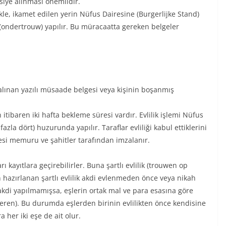
siye alınması önemlidir.
kle, ikamet edilen yerin Nüfus Dairesine (Burgerlijke Stand)
 (ondertrouw) yapılır. Bu müracaatta gereken belgeler
alınan yazılı müsaade belgesi veya kişinin boşanmış
 itibaren iki hafta bekleme süresi vardır. Evlilik işlemi Nüfus
azla dört) huzurunda yapılır. Taraflar evliliği kabul ettiklerini
esi memuru ve şahitler tarafından imzalanır.
ı kayıtlara geçirebilirler. Buna şartlı evlilik (trouwen op
 hazırlanan şartlı evlilik akdi evlenmeden önce veya nikah
ik akdi yapılmamışsa, eşlerin ortak mal ve para esasına göre
eren). Bu durumda eşlerden birinin evlilikten önce kendisine
a her iki eşe de ait olur.