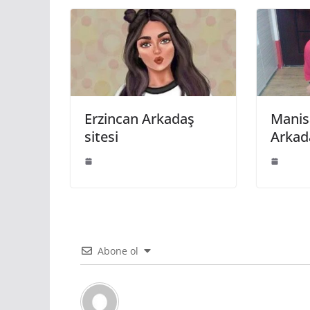
Erzincan Arkadaş
Manis
sitesi
Arkada
Abone ol