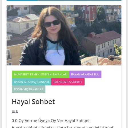
MUHABBET ETMEK İSTEYEN BAYANLAR
BAYAN ARKADAS BUL
BAYAN ARKADAŞ İLANLARI
BAYANLARLA SOHBET
BOŞANMIŞ BAYANLAR
Hayal Sohbet
0 0 Oy Verme Üyeye Oy Ver Hayal Sohbet
HayaL sohbet sitemiz sizlere bu konuda en iyi hizmeti