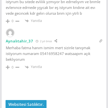
istyrum bu sıtede evlılık yzmıyor bn edrnelıyım ve bnmle
evlenınce edrnede yşycak bır eş istyrum kndıne ait evı
vede gecıncek kdr gelırı olursa bnm için ytrli b
Yanıtla
0
Aynalıtahir_37
2 yıl önce
Merhaba fatma hanım ismim mert sizinle tanışmak
istiyorum numaram 05416958247 watsaapım açık
beklıyorum
Yanıtla
0
Websitesi Satılıktır.