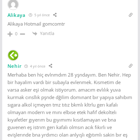
Alikaya
5 yıl önce
Alikaya Hotmail gomcomtr
Yanıtla
0
Nehir
4 yıl önce
Merhaba ben hiç evlnmdım 28 yşndayım. Ben Nehir. Hep
bir hayalim vardı bir subayla evlenmek. Kısmetim de
varsa asker eşi olmak istiyorum. amacım evlılık yuva
kurmak cınsllık pşnde dğilim domınant bır yapıya sahıbım
sıgara alkol içmeyen tmz tıtız bkmlı kltrlu gerı kafalı
olmayan modern ve mını elbıse etek hafıf dekoltelı
kıyafetler gıyerım bu gıyımımı kısıtlamayan ve bna
guvenen eş istrım gerı kafalı olmsın acık fıkırlı ve
evişlerınde bna yrdımcı olan anlyışlı eğıtımlı sakin bır eş