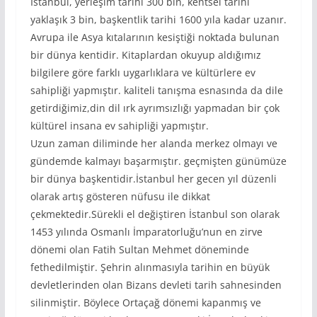
İstanbul, yerleşim tarihi 300 bin, kentsel tarihi
yaklaşık 3 bin, başkentlik tarihi 1600 yıla kadar uzanır.
Avrupa ile Asya kıtalarının kesiştiği noktada bulunan
bir dünya kentidir. Kitaplardan okuyup aldığımız
bilgilere göre farklı uygarlıklara ve kültürlere ev
sahipliği yapmıştır. kaliteli tanışma esnasında da dile
getirdiğimiz,din dil ırk ayrımsızlığı yapmadan bir çok
kültürel insana ev sahipliği yapmıştır.
Uzun zaman diliminde her alanda merkez olmayı ve
gündemde kalmayı başarmıştır. geçmişten günümüze
bir dünya başkentidir.İstanbul her gecen yıl düzenli
olarak artış gösteren nüfusu ile dikkat
çekmektedir.Sürekli el değiştiren İstanbul son olarak
1453 yılında Osmanlı İmparatorluğu’nun en zirve
dönemi olan Fatih Sultan Mehmet döneminde
fethedilmiştir. Şehrin alınmasıyla tarihin en büyük
devletlerinden olan Bizans devleti tarih sahnesinden
silinmiştir. Böylece Ortaçağ dönemi kapanmış ve