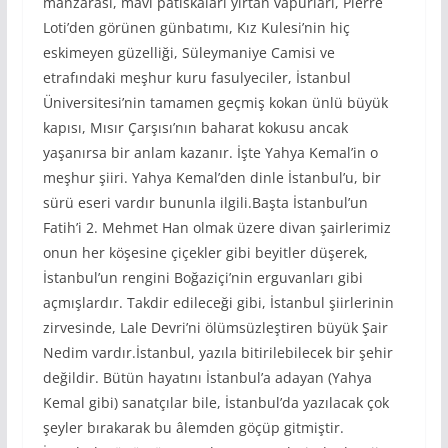
manzarası, mavi patiskaları yırtan vapurları, Pierre
Loti’den görünen günbatımı, Kız Kulesi’nin hiç
eskimeyen güzelliği, Süleymaniye Camisi ve
etrafındaki meşhur kuru fasulyeciler, İstanbul
Üniversitesi’nin tamamen geçmiş kokan ünlü büyük
kapısı, Mısır Çarşısı’nın baharat kokusu ancak
yaşanırsa bir anlam kazanır. İşte Yahya Kemal’in o
meşhur şiiri. Yahya Kemal’den dinle İstanbul’u, bir
sürü eseri vardır bununla ilgili.Başta İstanbul’un
Fatih’i 2. Mehmet Han olmak üzere divan şairlerimiz
onun her köşesine çiçekler gibi beyitler düşerek,
İstanbul’un rengini Boğaziçi’nin erguvanları gibi
açmışlardır. Takdir edileceği gibi, İstanbul şiirlerinin
zirvesinde, Lale Devri’ni ölümsüzleştiren büyük Şair
Nedim vardır.İstanbul, yazıla bitirilebilecek bir şehir
değildir. Bütün hayatını İstanbul’a adayan (Yahya
Kemal gibi) sanatçılar bile, İstanbul’da yazılacak çok
şeyler bırakarak bu âlemden göçüp gitmiştir.