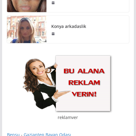
Konya arkadaslik
reklamver
Bensu
-
Gaziantep Bayan Odası