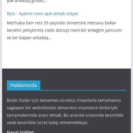
yok arkadaş grubu…
Reis
-
Aydınlı irem aşık olmak istiyor
Merhaba ben reis 35 yaşında üniversite mezunu bekar
kendini yetiştirmiş ciddi dürüşt mert bir erkeğim yalnızım
ve bir bayan arkadaş…
Hakkımızda
Bizler Sizler için tamamen ücretsiz insanlarla tanışmanızı
saglayan bir websitesiyiz.Amacımız insanların birbiriyle
tanışmalarında aracı olmak. Bu aracılık sırasında kesinlikle
vede kesinlikle ücret talep etmemekteyiz.
Hayal Sohbet