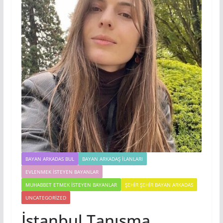
BAYAN ARKADAS BUL
BAYAN ARKADAŞ İLANLARI
EVLENMEK İSTEYEN BAYANLAR
MUHABBET ETMEK İSTEYEN BAYANLAR
ŞEHIR ŞEHIR BAYAN ARKADAS
UNCATEGORIZED
İstanbul Tanışma