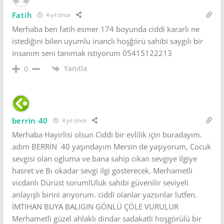
Fatih
4 yıl önce
Merhaba ben fatih esmer 174 boyunda ciddi kararlı ne
istediğini bilen uyumlu inanclı hoşğörü sahibi saygılı bir
insanım seni tanımak istiyorum 05415122213
Yanıtla
0
berrin 40
4 yıl önce
Merhaba Hayirlisi olsun Ciddi bir evlilik için buradayım.
adım BERRİN 40 yaşındayım Mersin de yaşıyorum, Cocuk
sevgisi olan ogluma ve bana sahip cıkan sevgiye ilgiye
hasret ve Bı okadar sevgi ilgi gosterecek. Merhametli
vicdanlı Dürüst sorumlUluk sahibi güvenilir seviyeli
anlayışlı birini arıyorum. ciddI olanlar yazsınlar lutfen.
İMTIHAN BUYA BALIGIN GÖNLÜ ÇÖLE VURULUR
Merhametli güzel ahlaklı dindar sadakatli hoşgörülü bir