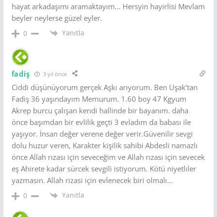
hayat arkadaşımı aramaktayım… Hersyin hayirlisi Mevlam
beyler neylerse güzel eyler.
Yanıtla
0
fadiş
3 yıl önce
Ciddi düşünüyorum gerçek Aşkı arıyorum. Ben Uşak’tan
Fadiş 36 yaşındayım Memurum. 1.60 boy 47 Kgyum
Akrep burcu çalışan kendi hallinde bir bayanım. daha
önce başımdan bir evlilik geçti 3 evladım da babası ile
yaşıyor. İnsan değer verene değer verir.Güvenilir sevgi
dolu huzur veren, Karakter kişilik sahibi Abdesli namazlı
önce Allah rızası için seveceğim ve Allah rızası için sevecek
eş Ahirete kadar sürcek sevgili istiyorum. Kötü niyetlıler
yazmasın. Allah rizasi için evlenecek biri olmalı…
Yanıtla
0