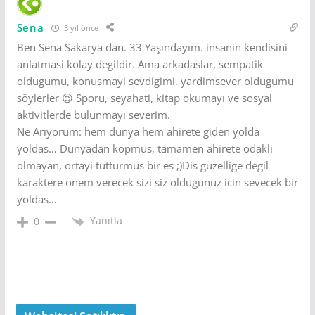
Sena
3 yıl önce
Ben Sena Sakarya dan. 33 Yaşındayım. insanin kendisini
anlatmasi kolay degildir. Ama arkadaslar, sempatik
oldugumu, konusmayi sevdigimi, yardimsever oldugumu
söylerler 😉 Sporu, seyahati, kitap okumayı ve sosyal
aktivitlerde bulunmayı severim.
Ne Arıyorum: hem dunya hem ahirete giden yolda
yoldas… Dunyadan kopmus, tamamen ahirete odakli
olmayan, ortayi tutturmus bir es ;)Dis güzellige degil
karaktere önem verecek sizi siz oldugunuz icin sevecek bir
yoldas…
Yanıtla
0