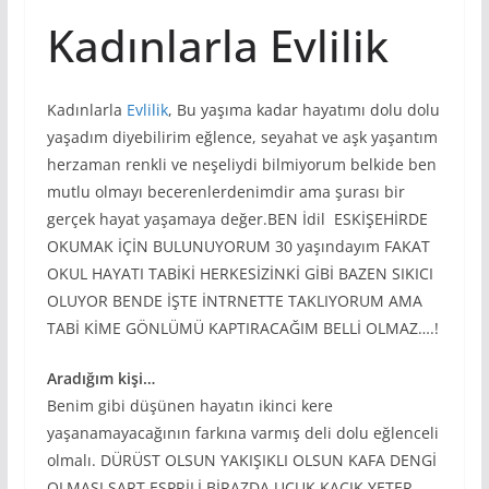
Kadınlarla Evlilik
Kadınlarla
Evlilik
, Bu yaşıma kadar hayatımı dolu dolu
yaşadım diyebilirim eğlence, seyahat ve aşk yaşantım
herzaman renkli ve neşeliydi bilmiyorum belkide ben
mutlu olmayı becerenlerdenimdir ama şurası bir
gerçek hayat yaşamaya değer.BEN İdil ESKİŞEHİRDE
OKUMAK İÇİN BULUNUYORUM 30 yaşındayım FAKAT
OKUL HAYATI TABİKİ HERKESİZİNKİ GİBİ BAZEN SIKICI
OLUYOR BENDE İŞTE İNTRNETTE TAKLIYORUM AMA
TABİ KİME GÖNLÜMÜ KAPTIRACAĞIM BELLİ OLMAZ….!
Aradığım kişi…
Benim gibi düşünen hayatın ikinci kere
yaşanamayacağının farkına varmış deli dolu eğlenceli
olmalı. DÜRÜST OLSUN YAKIŞIKLI OLSUN KAFA DENGİ
OLMASI ŞART ESPRİLİ BİRAZDA UÇUK KAÇIK YETER