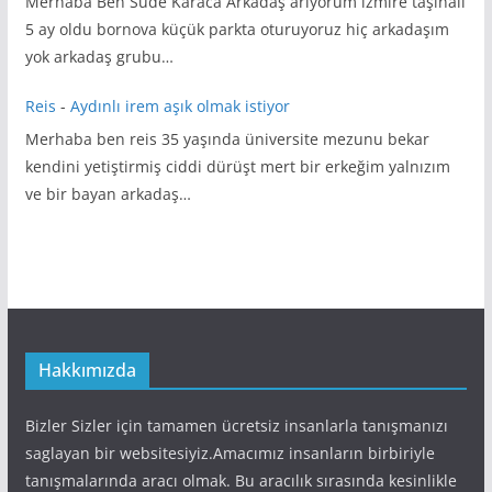
Merhaba Ben Sude Karaca Arkadaş arıyorum izmire taşınalı
5 ay oldu bornova küçük parkta oturuyoruz hiç arkadaşım
yok arkadaş grubu…
Reis
-
Aydınlı irem aşık olmak istiyor
Merhaba ben reis 35 yaşında üniversite mezunu bekar
kendini yetiştirmiş ciddi dürüşt mert bir erkeğim yalnızım
ve bir bayan arkadaş…
Hakkımızda
Bizler Sizler için tamamen ücretsiz insanlarla tanışmanızı
saglayan bir websitesiyiz.Amacımız insanların birbiriyle
tanışmalarında aracı olmak. Bu aracılık sırasında kesinlikle