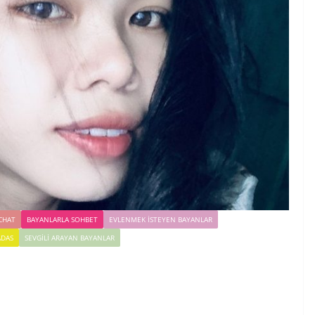
CHAT
BAYANLARLA SOHBET
EVLENMEK İSTEYEN BAYANLAR
ADAS
SEVGILI ARAYAN BAYANLAR