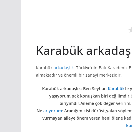
Karabük arkadaşl
Karabük
arkadaşlık
, Türkiye’nin Batı Karadeniz B
almaktadır ve önemli bir sanayi merkezidir.
Karabük arkadaşlık; Ben Seyhan
Karabük
te 
yaşıyorum,pek konuşkan biri değilimdir
biriyimdir.Aileme çok değer veririm
Ne
arıyorum
: Aradığım kişi dürüst,yalan söyl
vurmayan,aileye önem veren,beni ölene kada
ku