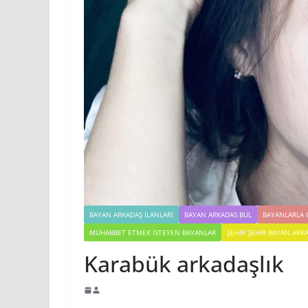
BAYAN ARKADAŞ İLANLARI
BAYAN ARKADAS BUL
BAYANLARLA 
MUHABBET ETMEK İSTEYEN BAYANLAR
ŞEHIR ŞEHIR BAYAN ARK
Karabük arkadaşlık