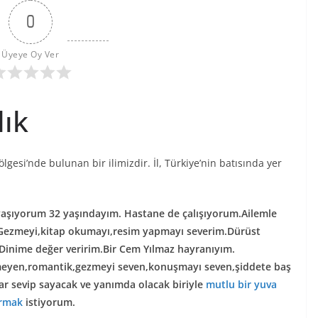
0
Üyeye Oy Ver
ık
ölgesi’nde bulunan bir ilimizdir. İl, Türkiye’nin batısında yer
yaşıyorum 32 yaşındayım. Hastane de çalışıyorum.Ailemle
.Gezmeyi,kitap okumayı,resim yapmayı severim.Dürüst
.Dinime değer veririm.Bir Cem Yılmaz hayranıyım.
emeyen,romantik,gezmeyi seven,konuşmayı seven,şiddete baş
r sevip sayacak ve yanımda olacak biriyle
mutlu bir yuva
rmak
istiyorum.