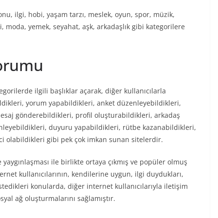
onu, ilgi, hobi, yaşam tarzı, meslek, oyun, spor, müzik,
ji, moda, yemek, seyahat, aşk, arkadaşlık gibi kategorilere
forumu
orilerde ilgili başlıklar açarak, diğer kullanıcılarla
ildikleri, yorum yapabildikleri, anket düzenleyebildikleri,
esaj gönderebildikleri, profil oluşturabildikleri, arkadaş
enleyebildikleri, duyuru yapabildikleri, rütbe kazanabildikleri,
ci olabildikleri gibi pek çok imkan sunan sitelerdir.
e yaygınlaşması ile birlikte ortaya çıkmış ve popüler olmuş
rnet kullanıcılarının, kendilerine uygun, ilgi duydukları,
stedikleri konularda, diğer internet kullanıcılarıyla iletişim
osyal ağ oluşturmalarını sağlamıştır.