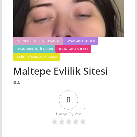
EVLENMEK İSTEYEN BAYANLAR
BAYAN ARKADAS BUL
BAYAN ARKADAŞ İLANLARI
BAYANLARLA SOHBET
ŞEHIR ŞEHIR BAYAN ARKADAS
Maltepe Evlilik Sitesi
0
Üyeye Oy Ver