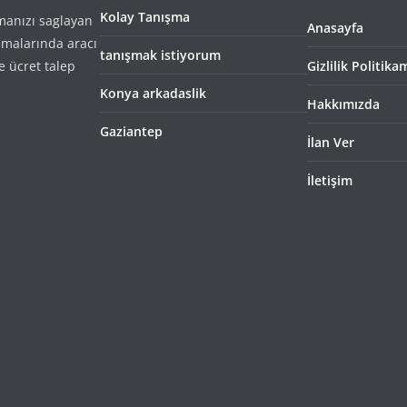
Kolay Tanışma
şmanızı saglayan
Anasayfa
ışmalarında aracı
tanışmak istiyorum
e ücret talep
Gizlilik Politika
Konya arkadaslik
Hakkımızda
Gaziantep
İlan Ver
İletişim