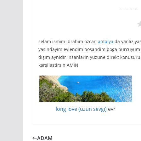
selam ismim ibrahim özcan
antalya
da yanliz ya
yasindayim evlendim bosandim boga burcuyum
dışım aynidir insanlarin yuzune direkt konusurum
karsilastirsin AMİN
long love (uzun sevgi)
evr
ADAM