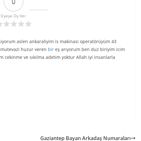
0
Üyeye Oy Ver
siyorum aslen ankaraliyim is makinasi operatörüyüm 43
 mutevazi huzur veren
bir
eş arıyorum ben duz biriyim icim
 cekinme ve sıkılma adetim yoktur Allah iyi insanlarla
Gaziantep Bayan Arkadaş Numaraları