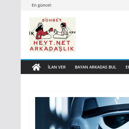
Skip
En güncel:
to
content
İLAN VER
BAYAN ARKADAS BUL
E