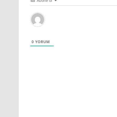
Abone ol
0
YORUM