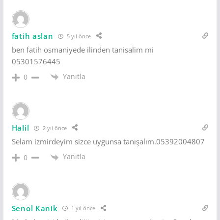
fatih aslan
5 yıl önce
ben fatih osmaniyede ilinden tanisalim mi
05301576445
Yanıtla
0
Halil
2 yıl önce
Selam izmirdeyim sizce uygunsa tanışalım.05392004807
Yanıtla
0
Senol Kanik
1 yıl önce