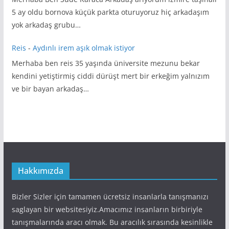
5 ay oldu bornova küçük parkta oturuyoruz hiç arkadaşım
yok arkadaş grubu…
Reis
-
Aydınlı irem aşık olmak istiyor
Merhaba ben reis 35 yaşında üniversite mezunu bekar
kendini yetiştirmiş ciddi dürüşt mert bir erkeğim yalnızım
ve bir bayan arkadaş…
Hakkımızda
Bizler Sizler için tamamen ücretsiz insanlarla tanışmanızı
saglayan bir websitesiyiz.Amacımız insanların birbiriyle
tanışmalarında aracı olmak. Bu aracılık sırasında kesinlikle