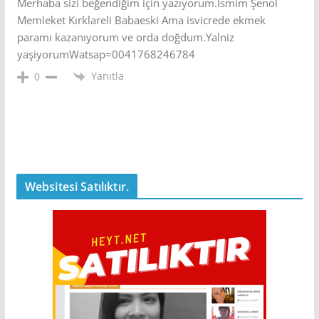
Merhaba sizi beğendiğim için yazıyorum.Ismim Şenol
Memleket Kırklareli Babaeski Ama isvicrede ekmek
paramı kazanıyorum ve orda doğdum.Yalniz
yaşiyorumWatsap=0041768246784
Yanıtla
0
Websitesi Satılıktır.