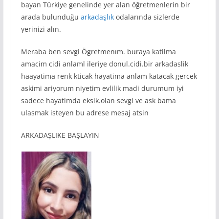
bayan Türkiye genelinde yer alan öğretmenlerin bir
arada bulunduğu
arkadaşlık
odalarında sizlerde
yerinizi alın.
Meraba ben sevgi Ögretmenım. buraya katilma
amacim cidi anlaml ileriye donul.cidi.bir arkadaslik
haayatima renk kticak hayatima anlam katacak gercek
askimi ariyorum niyetim evlilik madi durumum iyi
sadece hayatimda eksik.olan sevgi ve ask bama
ulasmak isteyen bu adrese mesaj atsin
ARKADAŞLIKE BAŞLAYIN