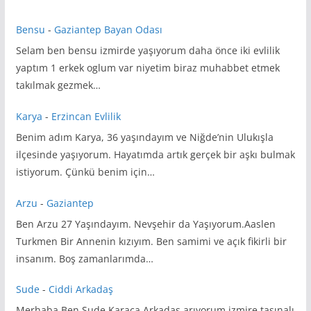
Bensu
-
Gaziantep Bayan Odası
Selam ben bensu izmirde yaşıyorum daha önce iki evlilik
yaptım 1 erkek oglum var niyetim biraz muhabbet etmek
takılmak gezmek…
Karya
-
Erzincan Evlilik
Benim adım Karya, 36 yaşındayım ve Niğde’nin Ulukışla
ilçesinde yaşıyorum. Hayatımda artık gerçek bir aşkı bulmak
istiyorum. Çünkü benim için…
Arzu
-
Gaziantep
Ben Arzu 27 Yaşındayım. Nevşehir da Yaşıyorum.Aaslen
Turkmen Bir Annenin kızıyım. Ben samimi ve açık fikirli bir
insanım. Boş zamanlarımda…
Sude
-
Ciddi Arkadaş
Merhaba Ben Sude Karaca Arkadaş arıyorum izmire taşınalı