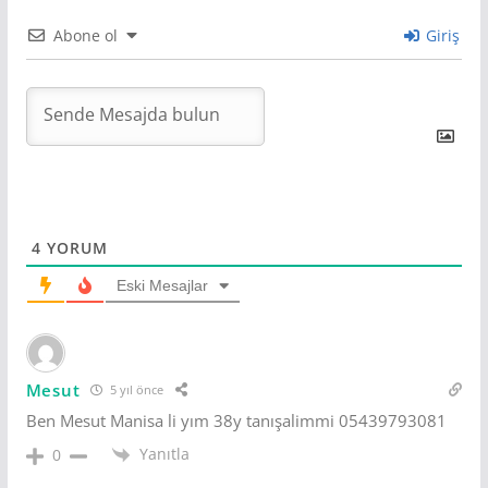
Abone ol
Giriş
4
YORUM
Eski Mesajlar
Mesut
5 yıl önce
Ben Mesut Manisa li yım 38y tanışalimmi 05439793081
Yanıtla
0