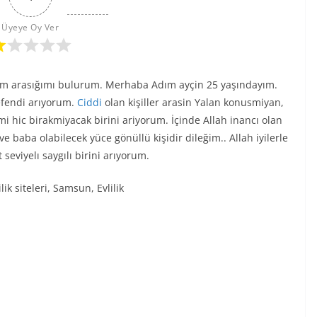
Üyeye Oy Ver
um arasığımı bulurum. Merhaba Adım ayçin 25 yaşındayım.
efendi arıyorum.
Ciddi
olan kişiller arasin Yalan konusmiyan,
i hic birakmiyacak birini ariyorum. İçinde Allah inancı olan
e baba olabilecek yüce gönüllü kişidir dileğim.. Allah iyilerle
t seviyelı saygılı birini arıyorum.
ik siteleri, Samsun, Evlilik