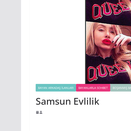
BAYAN ARKADAŞ İLANLARI
BAYANLARLA SOHBET
BOŞANMIŞ B
Samsun Evlilik