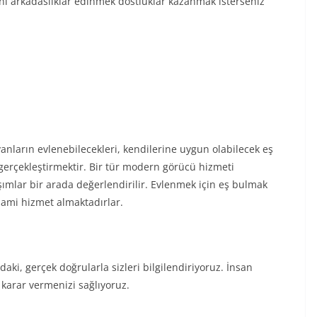
i arkadaslıklar edinmek dostluklar kazanmak isterseniz
anların evlenebilecekleri, kendilerine uygun olabilecek eş
i gerçekleştirmektir. Bir tür modern görücü hizmeti
aşımlar bir arada değerlendirilir. Evlenmek için eş bulmak
zami hizmet almaktadırlar.
aki, gerçek doğrularla sizleri bilgilendiriyoruz. İnsan
u karar vermenizi sağlıyoruz.