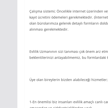
Çalışma sistemi; Öncelikle internet üzerinden v
kayıt ücretini ödemeleri gerekmektedir. (İnternet
olan bürolarımıza gelerek detaylı formların dol
alınması gerekmektedir.
Evlilik Uzmanının sizi tanıması çok önem arz et
beklentilerinizi anlayabilmemiz, bu formlardaki 
Üye olan bireylerin bizden alabileceği hizmetler;
1-En önemlisi biz insanları evlilik amaçlı canlı ca
amacından ve ciddiyetsizliğinden uzak.