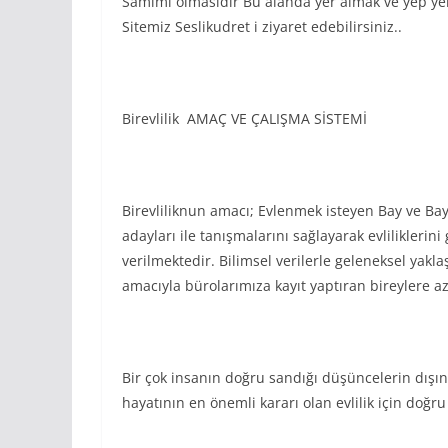
Samimi olmasıdır Bu alanda yer almak ve yep yen
Sitemiz Seslikudret i ziyaret edebilirsiniz..
Birevlilik AMAÇ VE ÇALIŞMA SİSTEMİ
Birevliliknun amacı; Evlenmek isteyen Bay ve Bay
adayları ile tanışmalarını sağlayarak evliliklerin
verilmektedir. Bilimsel verilerle geleneksel yakl
amacıyla bürolarımıza kayıt yaptıran bireylere a
Bir çok insanın doğru sandığı düşüncelerin dışınd
hayatının en önemli kararı olan evlilik için doğr