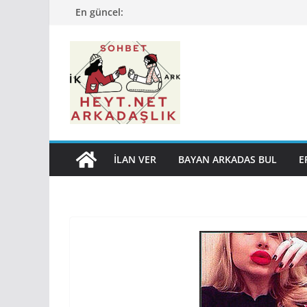
Skip
En güncel:
to
content
İLAN VER
BAYAN ARKADAS BUL
E