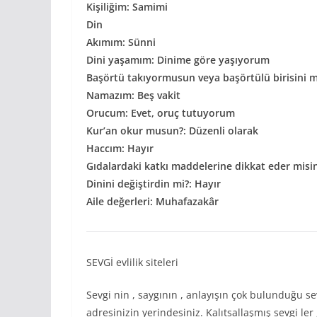
Kişiliğim: Samimi
Din
Akımım: Sünni
Dini yaşamım: Dinime göre yaşıyorum
Başörtü takıyormusun veya başörtülü birisini m
Namazım: Beş vakit
Orucum: Evet, oruç tutuyorum
Kur’an okur musun?: Düzenli olarak
Haccım: Hayır
Gıdalardaki katkı maddelerine dikkat eder misi
Dinini değiştirdin mi?: Hayır
Aile değerleri: Muhafazakâr
SEVGİ evlilik siteleri
Sevgi nin , saygının , anlayışın çok bulunduğu sevg
adresinizin yerindesiniz. Kalıtsallaşmış sevgi ler 