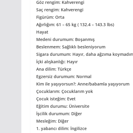
Göz rengim: Kahverengi
Saç rengim: Kahverengi
Figürüm: Orta
Ağırlığım: 61 – 65 kg ( 132.4 – 143.3 lbs)
Hayat
Medeni durumum: Boşanmış
Beslenmem: Sağlıklı besleniyorum
Sigara durumum: Hayır, daha ağzıma koymadı
İçki alışkanlığı: Hayır
Ana dilim: Türkçe
Egzersiz durumum: Normal
Kim ile yaşıyorsun?: Anne/babamla yaşıyorum
Çocuklarım: Çocuklarım yok
Çocuk isteğim: Evet
Eğitim durumu: Üniversite
İşcilik durumum: Diğer
Mesleğim: Diğer
1. yabancı dilim: İngilizce