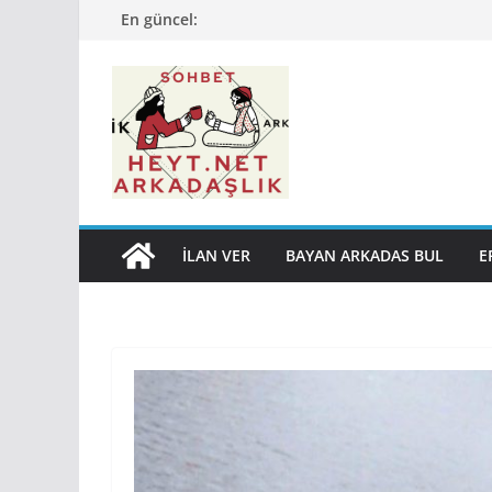
Skip
En güncel:
to
content
İLAN VER
BAYAN ARKADAS BUL
E