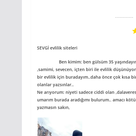
SEVGİ evlilik siteleri
Ben kimim: ben gülsüm 35 yaşındayım boş
,samimi, sevecen, içten biri ile evlilik düşünü
bir evlilik için buradayım..daha önce çok kısa b
olanlar yazsınlar..
Ne arıyorum: niyeti sadece ciddi olan ,dalaveres
umarım burada aradığımı bulurum.. amacı kötü
yazmasın sakın,