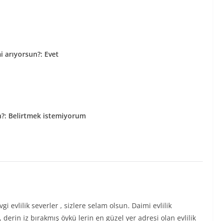
i arıyorsun?: Evet
n?: Belirtmek istemiyorum
i evlilik severler , sizlere selam olsun. Daimi evlilik
, derin iz bırakmış öykü lerin en güzel yer adresi olan evlilik