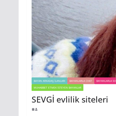
BAYAN ARKADAŞ İLANLARI
BAYANLARLA CHAT
BAYANLARLA S
MUHABBET ETMEK İSTEYEN BAYANLAR
SEVGİ evlilik siteleri