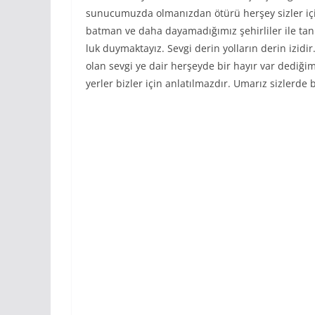
sunucumuzda olmanızdan ötürü herşey sizler için 
batman ve daha dayamadığımız şehirliler ile ta
luk duymaktayız. Sevgi derin yolların derin izid
olan sevgi ye dair herşeyde bir hayır var dediğimi
yerler bizler için anlatılmazdır. Umarız sizlerde 