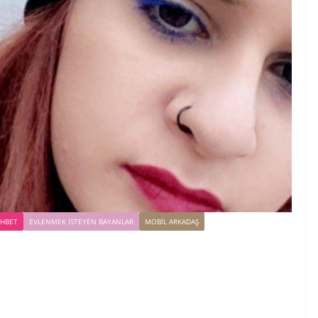
OHBET
EVLENMEK İSTEYEN BAYANLAR
MOBIL ARKADAŞ