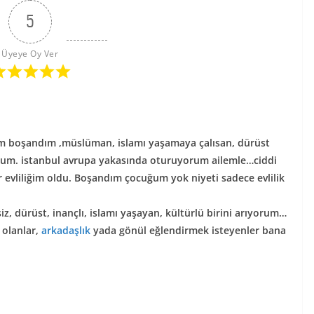
5
Üyeye Oy Ver
andım ,müslüman, islamı yaşamaya çalısan, dürüst
yorum. istanbul avrupa yakasında oturuyorum ailemle…ciddi
ir evliliğim oldu. Boşandım çocuğum yok niyeti sadece evlilik
iz, dürüst, inançlı, islamı yaşayan, kültürlü birini arıyorum…
 olanlar,
arkadaşlık
yada gönül eğlendirmek isteyenler bana