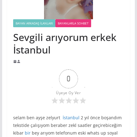
BAYAN ARKADAŞ İLANLARI
BAYANLARLA SOHBET
Sevgili arıyorum erkek
İstanbul
0
Üyeye Oy Ver
selam ben ayşe zelyurt
İstanbul
2 yıl önce boşandım
tekstide çalışıyom beraber zekl saatler geçirebiceğim
kibar
bir
bey arıyom telefonum eski whats up soyal