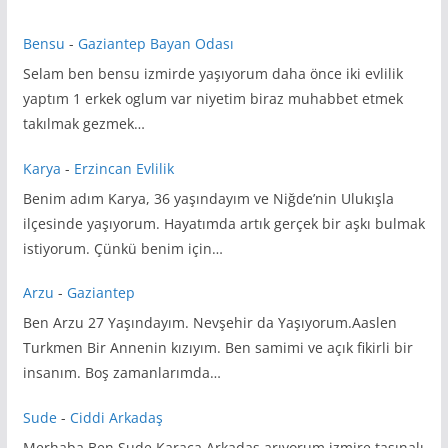
Bensu
-
Gaziantep Bayan Odası
Selam ben bensu izmirde yaşıyorum daha önce iki evlilik
yaptım 1 erkek oglum var niyetim biraz muhabbet etmek
takılmak gezmek…
Karya
-
Erzincan Evlilik
Benim adım Karya, 36 yaşındayım ve Niğde’nin Ulukışla
ilçesinde yaşıyorum. Hayatımda artık gerçek bir aşkı bulmak
istiyorum. Çünkü benim için…
Arzu
-
Gaziantep
Ben Arzu 27 Yaşındayım. Nevşehir da Yaşıyorum.Aaslen
Turkmen Bir Annenin kızıyım. Ben samimi ve açık fikirli bir
insanım. Boş zamanlarımda…
Sude
-
Ciddi Arkadaş
Merhaba Ben Sude Karaca Arkadaş arıyorum izmire taşınalı