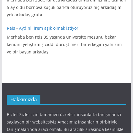
5 ay oldu bornova küçük parkta oturuyoruz hiç arkadaşım
yok arkadaş grubu…
Reis
-
Aydınlı irem aşık olmak istiyor
Merhaba ben reis 35 yaşında üniversite mezunu bekar
kendini yetiştirmiş ciddi dürüşt mert bir erkeğim yalnızım
ve bir bayan arkadaş…
Hakkımızda
Bizler Sizler için tamamen ücretsiz insanlarla tanışmanızı
saglayan bir websitesiyiz.Amacımız insanların birbiriyle
tanışmalarında aracı olmak. Bu aracılık sırasında kesinlikle