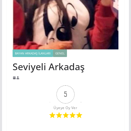
BAYAN ARKADAŞ İLANLARI
GENEL
Seviyeli Arkadaş
5
Üyeye Oy Ver