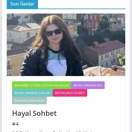
Son İlanlar
MUHABBET ETMEK İSTEYEN BAYANLAR
BAYAN ARKADAS BUL
BAYAN ARKADAŞ İLANLARI
BAYANLARLA SOHBET
BOŞANMIŞ BAYANLAR
Hayal Sohbet