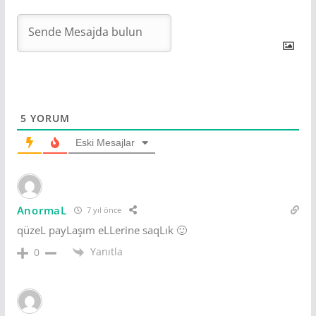
5
YORUM
Eski Mesajlar
AnormaL
7 yıl önce
qüzeL payLaşım eLLerine saqLık 🙂
Yanıtla
0