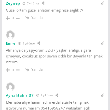
Zeynep
7 yıl önce
Güzel ortam güzel anlatım emeğinize sağlık :$
Yanıtla
0
Emre
5 yıl önce
Almanya’da yaşıyorum 32-37 yaşları aralığı, sigara
içmeyen, çocuksuz spor seven ciddi bir Bayanla tanışmak
isterim
Yanıtla
0
Aynalıtahir_37
2 yıl önce
Merhaba aliye hanım adım erdal sizinle tanışmak
istiyorum numaram 05416958247 watsabım açık