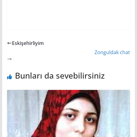
Eskişehirliyim
Zonguldak chat
Bunları da sevebilirsiniz