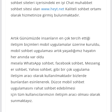
sohbet siteleri içerisindeki en iyi Chat muhabbet
sohbet sitesi olan
www.heyt.net
Kaliteli sohbet ortamı
olarak hizmetinize girmiş bulunmaktadır.
Artık Günümüzde insanların en çok tercih ettiği
iletişim biçimleri mobil uygulamalar üzerine kuruldu,
mobil sohbet uygulaması artık yaşadığımız hayatın
her anında var oldu
mesela WhatsApp sohbet, facebook sohbet, Messeng
er sohbet, Yahoo sohbet, gibi bir çok uygulama
iletişim aracı olarak kullanılmaktadır bizlerde
bunlardan esinlenerek. Düzce mobil sohbet
uygulamasını rahat sohbet edebilmesi
için tüm kullanıcılarımızın iletişim aracı olması olarak
sunmaktayız.