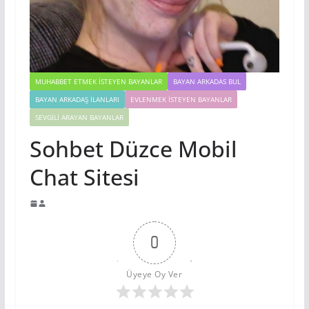
MUHABBET ETMEK İSTEYEN BAYANLAR
BAYAN ARKADAS BUL
BAYAN ARKADAŞ İLANLARI
EVLENMEK İSTEYEN BAYANLAR
SEVGILI ARAYAN BAYANLAR
Sohbet Düzce Mobil
Chat Sitesi
0
Üyeye Oy Ver