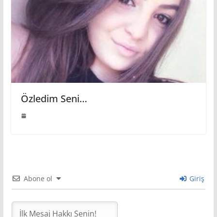
Özledim Seni…
Abone ol
Giriş