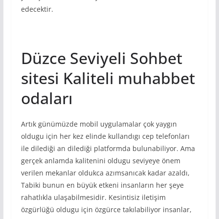
edecektir.
Düzce Seviyeli Sohbet
sitesi Kaliteli muhabbet
odaları
Artık günümüzde mobil uygulamalar çok yaygın
oldugu için her kez elinde kullandıgı cep telefonları
ile dilediği an dilediği platformda bulunabiliyor. Ama
gerçek anlamda kalitenini oldugu seviyeye önem
verilen mekanlar oldukca azımsanıcak kadar azaldı,
Tabiki bunun en büyük etkeni insanların her şeye
rahatlıkla ulaşabilmesidir. Kesintisiz iletişim
özgürlüğü oldugu için özgürce takılabiliyor insanlar,