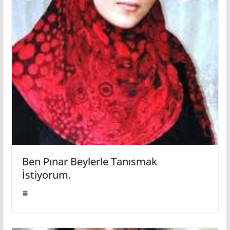
Ben Pınar Beylerle Tanısmak
İstiyorum.