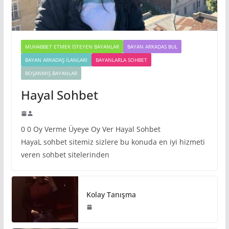
MUHABBET ETMEK İSTEYEN BAYANLAR
BAYAN ARKADAS BUL
BAYAN ARKADAŞ İLANLARI
BAYANLARLA SOHBET
BOŞANMIŞ BAYANLAR
Hayal Sohbet
0 0 Oy Verme Üyeye Oy Ver Hayal Sohbet
HayaL sohbet sitemiz sizlere bu konuda en iyi hizmeti
veren sohbet sitelerinden
Kolay Tanışma