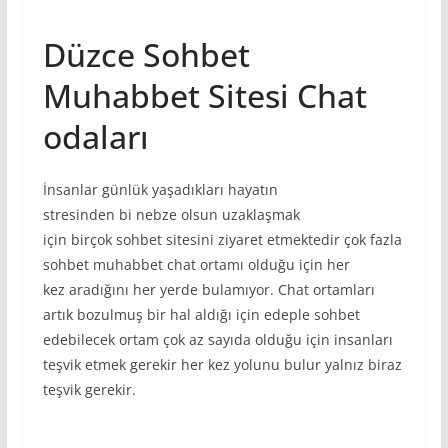
Düzce Sohbet
Muhabbet Sitesi Chat
odaları
İnsanlar günlük yaşadıkları hayatın
stresinden bi nebze olsun uzaklaşmak
için birçok sohbet sitesini ziyaret etmektedir çok fazla
sohbet muhabbet chat ortamı olduğu için her
kez aradığını her yerde bulamıyor. Chat ortamları
artık bozulmuş bir hal aldığı için edeple sohbet
edebilecek ortam çok az sayıda olduğu için insanları
teşvik etmek gerekir her kez yolunu bulur yalnız biraz
teşvik gerekir.