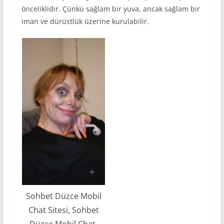
önceliklidir. Çünkü sağlam bir yuva, ancak sağlam bir
iman ve dürüstlük üzerine kurulabilir.
Sohbet Düzce Mobil
Chat Sitesi, Sohbet
Düzce Mobil Chat,