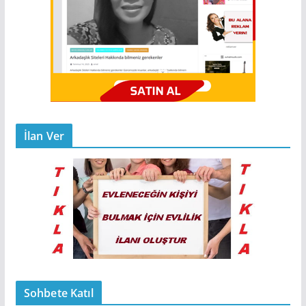
İlan Ver
Sohbete Katıl