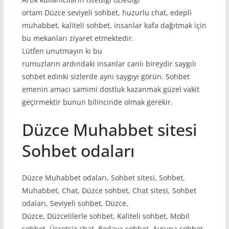
ortam Düzce seviyeli sohbet, huzurlu chat, edepli
muhabbet, kaliteli sohbet, insanlar kafa dağıtmak için
bu mekanları ziyaret etmektedir.
Lütfen unutmayın kı bu
rumuzların ardındaki insanlar canlı bireydir saygılı
sohbet edinki sizlerde aynı saygıyı görün. Sohbet
emenin amacı samimi dostluk kazanmak güzel vakit
geçirmektir bunun bilincinde olmak gerekir.
Düzce Muhabbet sitesi
Sohbet odaları
Düzce Muhabbet odaları, Sohbet sitesi, Sohbet,
Muhabbet, Chat, Düzce sohbet, Chat sitesi, Sohbet
odaları, Seviyeli sohbet, Düzce,
Düzce, Düzcelilerle sohbet, Kaliteli sohbet, Mobil
sohbet, Ücretsiz chat, Bedava sohbet, Avrupa sohbet