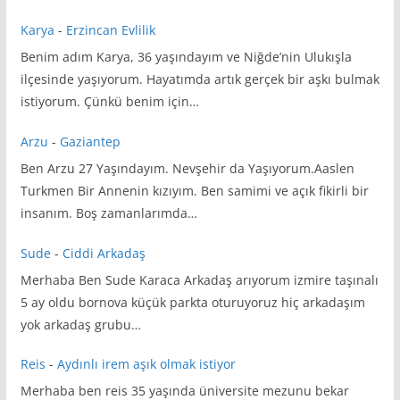
Karya
-
Erzincan Evlilik
Benim adım Karya, 36 yaşındayım ve Niğde’nin Ulukışla
ilçesinde yaşıyorum. Hayatımda artık gerçek bir aşkı bulmak
istiyorum. Çünkü benim için…
Arzu
-
Gaziantep
Ben Arzu 27 Yaşındayım. Nevşehir da Yaşıyorum.Aaslen
Turkmen Bir Annenin kızıyım. Ben samimi ve açık fikirli bir
insanım. Boş zamanlarımda…
Sude
-
Ciddi Arkadaş
Merhaba Ben Sude Karaca Arkadaş arıyorum izmire taşınalı
5 ay oldu bornova küçük parkta oturuyoruz hiç arkadaşım
yok arkadaş grubu…
Reis
-
Aydınlı irem aşık olmak istiyor
Merhaba ben reis 35 yaşında üniversite mezunu bekar