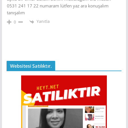
0531 241 17 22 numaram lütfen yaz ara konuşalım
tanışalım
Yanıtla
0
Websitesi Satılıktır.