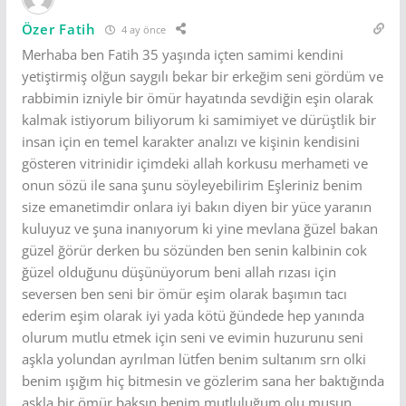
Özer Fatih
4 ay önce
Merhaba ben Fatih 35 yaşında içten samimi kendini
yetiştirmiş olğun saygılı bekar bir erkeğim seni gördüm ve
rabbimin izniyle bir ömür hayatında sevdiğin eşin olarak
kalmak istiyorum biliyorum ki samimiyet ve dürüştlik bir
insan için en temel karakter analızı ve kişinin kendisini
gösteren vitrinidir içimdeki allah korkusu merhameti ve
onun sözü ile sana şunu söyleyebilirim Eşleriniz benim
size emanetimdir onlara iyi bakın diyen bir yüce yaranın
kuluyuz ve şuna inanıyorum ki yine mevlana ğüzel bakan
güzel ğörür derken bu sözünden ben senin kalbinin cok
ğüzel olduğunu düşünüyorum beni allah rızası için
seversen ben seni bir ömür eşim olarak başımın tacı
ederim eşim olarak iyi yada kötü ğündede hep yanında
olurum mutlu etmek için seni ve evimin huzurunu seni
aşkla yolundan ayrılman lütfen benim sultanım srn olki
benim ışığım hiç bitmesin ve gözlerim sana her baktığında
aşkla bir ömür baksın benim mutluluğum olu musun