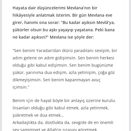
Hayata dair düşüncelerimi Mevlana’nın bir
hikâyesiyle anlatmak isterim. Bir gün Mevlana eve
girer, hanımı ona sorar: “Bu kadar aşıksın Mevlâ’ya,
şükürler olsun bu aşkı yaşayıp yaşatana. Peki bana
ne kadar aşıksın?” Mevlana ise şöyle der:
“Sen benim Yaradan’dan ötürü yaradılanı sevişim, bir
adım gelene on adım gidişimsin. Sen benim herkesi
olduğu gibi kabul edişimsin. Sen benim bugünüme
şükür, yarınıma dua edişim, azla yetinişim, çoğa göz
dikmeyişimsin. Sen benim kapanmayan avuç
içimsin.”
Benim için de hayat böyle bir anlayış üzerine kurulu.
İnsanları olduğu gibi kabul etmek, azla yetinmek,
şükretmek ve dua etmek…
Arkadaşlıkta da, dostlukta da, sevgide de en önemli
şey samimiyet ve Allah’ın rızasını gözetmek.