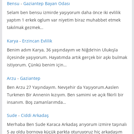
Bensu
-
Gaziantep Bayan Odası
Selam ben bensu izmirde yaşıyorum daha önce iki evlilik
yaptım 1 erkek oglum var niyetim biraz muhabbet etmek
takılmak gezmek…
Karya
-
Erzincan Evlilik
Benim adım Karya, 36 yaşındayım ve Niğde’nin Ulukışla
ilçesinde yaşıyorum. Hayatımda artık gerçek bir aşkı bulmak
istiyorum. Çünkü benim için…
Arzu
-
Gaziantep
Ben Arzu 27 Yaşındayım. Nevşehir da Yaşıyorum.Aaslen
Turkmen Bir Annenin kızıyım. Ben samimi ve açık fikirli bir
insanım. Boş zamanlarımda…
Sude
-
Ciddi Arkadaş
Merhaba Ben Sude Karaca Arkadaş arıyorum izmire taşınalı
5 ay oldu bornova küçük parkta oturuyoruz hiç arkadaşım